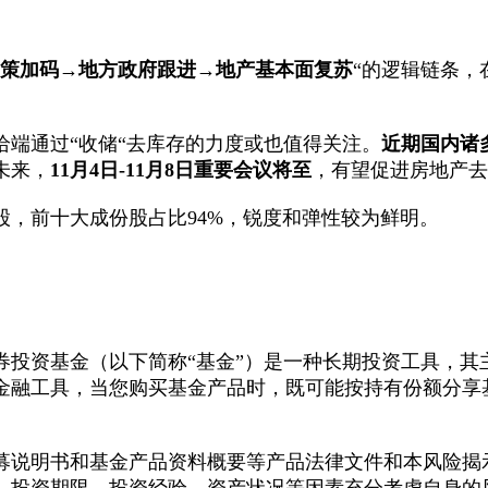
策加码→地方政府跟进→地产基本面复苏
“的逻辑链条，
端通过“收储“去库存的力度或也值得关注。
近期国内诸
未来，
11
月
4
日
-11
月
8
日重要会议将至
，有望促进房地产去
股，前十大成份股占比94%，锐度和弹性较为鲜明。
券投资基金（以下简称“基金”）是一种长期投资工具，其
金融工具，当您购买基金产品时，既可能按持有份额分享
募说明书和基金产品资料概要等产品法律文件和本风险揭
、投资期限、投资经验、资产状况等因素充分考虑自身的