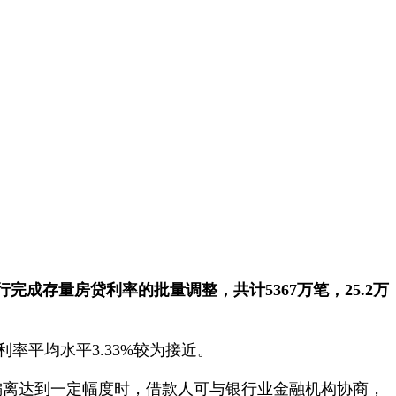
行完成存量房贷利率的批量调整，共计
5367
万笔，
25.2
万
率平均水平3.33%较为接近。
率偏离达到一定幅度时，借款人可与银行业金融机构协商，