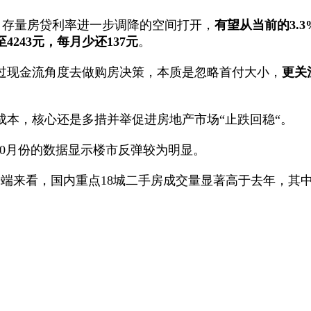
bp，存量房贷利率进一步调降的空间打开，
有望从当前的
3.3
至
4243
元，每月少还
137
元
。
过现金流角度去做购房决策，本质是忽略首付大小，
更关
本，核心还是多措并举促进房地产市场“止跌回稳“。
10月份的数据显示楼市反弹较为明显。
端来看，国内重点18城二手房成交量显著高于去年，其