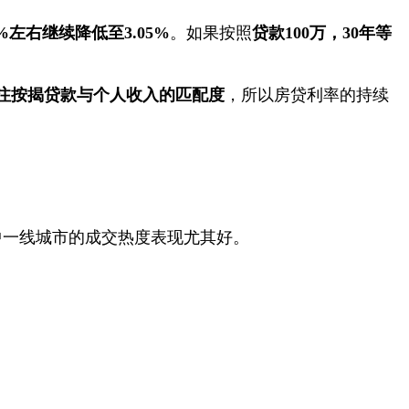
%
左右继续降低至
3.05%
。如果按照
贷款
100
万，
30
年等
注按揭贷款与个人收入的匹配度
，所以房贷利率的持续
中一线城市的成交热度表现尤其好。