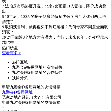
晚
7
法拍房市场热度升温，北京2套顶豪31人竞拍，降价成功卖
出！
8
10年后，100万的房子到底能值多少钱？房产大佬们两点说
清楚了！
9
取消预售制，就再也买不到烂尾楼？为何专家不同意全面取
消呢？
10
房子靠近3个地方才有潜力，内行：未来10年，会变得越来
越吃香
热门楼盘
查看更多 >
热门区域
九游会j9备用网址的友情链接
九游会j9备用网址的合作伙伴
预留分类
申请九游会j9备用网址的友情链接
九游会j9备用网址
觅家房地产经纪（大连）有限公司
申请九游会j9备用网址的友情链接
×