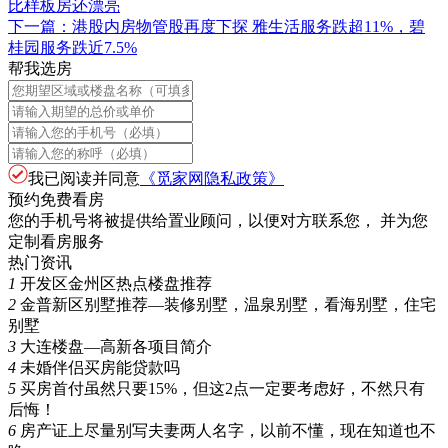
比样板房还漂亮
下一篇：
港股内房物管股再度下探 雅生活服务跌超11%，碧
桂园服务跌近7.5%
帮我选房
我已阅读并同意
《觅家网隐私政策》
预约免费看房
您的手机号将被提供给置业顾问，以便对方联系您， 并为您
定制看房服务
热门资讯
1
开发区金州区热点楼盘推荐
2
金普新区别墅推荐—装修别墅，温泉别墅，看海别墅，住宅
别墅
3
大连楼盘—高新各项目简介
4
未婚伴侣买房能贷款吗
5
买房首付虽然只要15%，但这2点一定要考虑好，不然只有
后悔！
6
房产证上尽量别写夫妻两人名字，以前不懂，现在知道也不