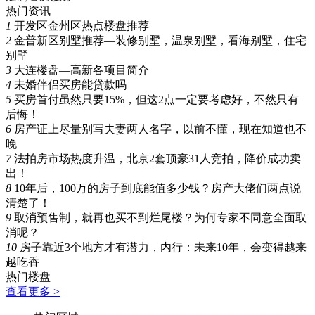
热门资讯
1
开发区金州区热点楼盘推荐
2
金普新区别墅推荐—装修别墅，温泉别墅，看海别墅，住宅
别墅
3
大连楼盘—高新各项目简介
4
未婚伴侣买房能贷款吗
5
买房首付虽然只要15%，但这2点一定要考虑好，不然只有
后悔！
6
房产证上尽量别写夫妻两人名字，以前不懂，现在知道也不
晚
7
法拍房市场热度升温，北京2套顶豪31人竞拍，降价成功卖
出！
8
10年后，100万的房子到底能值多少钱？房产大佬们两点说
清楚了！
9
取消预售制，就再也买不到烂尾楼？为何专家不同意全面取
消呢？
10
房子靠近3个地方才有潜力，内行：未来10年，会变得越来
越吃香
热门楼盘
查看更多 >