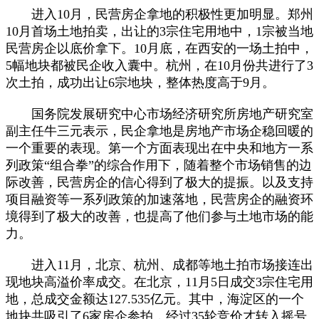
进入10月，民营房企拿地的积极性更加明显。郑州
10月首场土地拍卖，出让的3宗住宅用地中，1宗被当地
民营房企以底价拿下。10月底，在西安的一场土拍中，
5幅地块都被民企收入囊中。杭州，在10月份共进行了3
次土拍，成功出让6宗地块，整体热度高于9月。
国务院发展研究中心市场经济研究所房地产研究室
副主任牛三元表示，民企拿地是房地产市场企稳回暖的
一个重要的表现。第一个方面表现出在中央和地方一系
列政策“组合拳”的综合作用下，随着整个市场销售的边
际改善，民营房企的信心得到了极大的提振。以及支持
项目融资等一系列政策的加速落地，民营房企的融资环
境得到了极大的改善，也提高了他们参与土地市场的能
力。
进入11月，北京、杭州、成都等地土拍市场接连出
现地块高溢价率成交。在北京，11月5日成交3宗住宅用
地，总成交金额达127.535亿元。其中，海淀区的一个
地块共吸引了6家房企参拍，经过35轮竞价才转入摇号