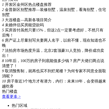
1
开发区金州区热点楼盘推荐
2
金普新区别墅推荐—装修别墅，温泉别墅，看海别墅，住宅
别墅
3
大连楼盘—高新各项目简介
4
未婚伴侣买房能贷款吗
5
买房首付虽然只要15%，但这2点一定要考虑好，不然只有
后悔！
6
房产证上尽量别写夫妻两人名字，以前不懂，现在知道也不
晚
7
法拍房市场热度升温，北京2套顶豪31人竞拍，降价成功卖
出！
8
10年后，100万的房子到底能值多少钱？房产大佬们两点说
清楚了！
9
取消预售制，就再也买不到烂尾楼？为何专家不同意全面取
消呢？
10
房子靠近3个地方才有潜力，内行：未来10年，会变得越来
越吃香
热门楼盘
查看更多 >
热门区域