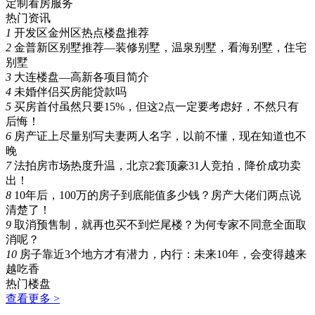
定制看房服务
热门资讯
1
开发区金州区热点楼盘推荐
2
金普新区别墅推荐—装修别墅，温泉别墅，看海别墅，住宅
别墅
3
大连楼盘—高新各项目简介
4
未婚伴侣买房能贷款吗
5
买房首付虽然只要15%，但这2点一定要考虑好，不然只有
后悔！
6
房产证上尽量别写夫妻两人名字，以前不懂，现在知道也不
晚
7
法拍房市场热度升温，北京2套顶豪31人竞拍，降价成功卖
出！
8
10年后，100万的房子到底能值多少钱？房产大佬们两点说
清楚了！
9
取消预售制，就再也买不到烂尾楼？为何专家不同意全面取
消呢？
10
房子靠近3个地方才有潜力，内行：未来10年，会变得越来
越吃香
热门楼盘
查看更多 >