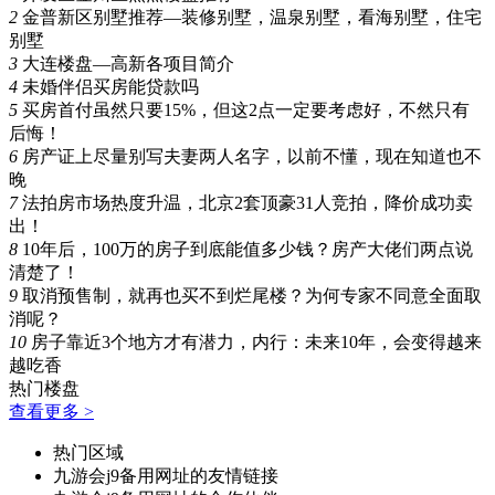
2
金普新区别墅推荐—装修别墅，温泉别墅，看海别墅，住宅
别墅
3
大连楼盘—高新各项目简介
4
未婚伴侣买房能贷款吗
5
买房首付虽然只要15%，但这2点一定要考虑好，不然只有
后悔！
6
房产证上尽量别写夫妻两人名字，以前不懂，现在知道也不
晚
7
法拍房市场热度升温，北京2套顶豪31人竞拍，降价成功卖
出！
8
10年后，100万的房子到底能值多少钱？房产大佬们两点说
清楚了！
9
取消预售制，就再也买不到烂尾楼？为何专家不同意全面取
消呢？
10
房子靠近3个地方才有潜力，内行：未来10年，会变得越来
越吃香
热门楼盘
查看更多 >
热门区域
九游会j9备用网址的友情链接