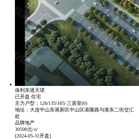
保利东港天珺
已开盘
住宅
主力户型：126/135/165| 三居室(0)
地址：大连中山东港新区中山区港隆路与港东二街交汇
处
品牌地产
30500
元/㎡
[2024-05-31开盘]