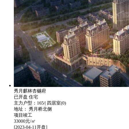
秀月麒林杏樾府
已开盘
住宅
主力户型：165/| 四居室(0)
地址： 秀月桥北侧
项目竣工
33000
元/㎡
[2023-04-11开盘]