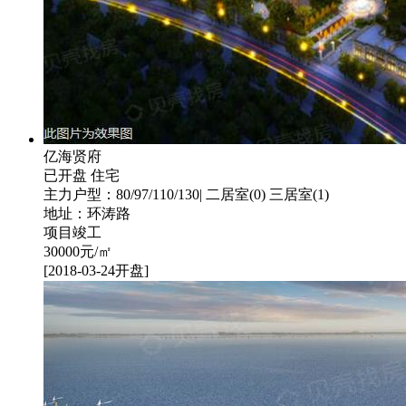
亿海贤府
已开盘
住宅
主力户型：80/97/110/130| 二居室(0) 三居室(1)
地址：环涛路
项目竣工
30000
元/㎡
[2018-03-24开盘]