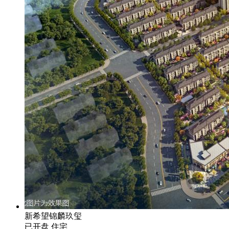
新希望锦麟玖玺
已开盘
住宅