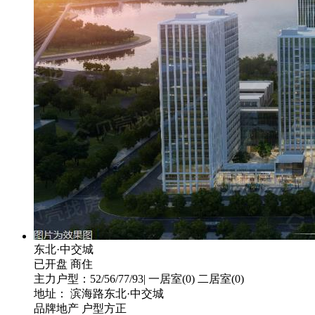
东北·中交城
已开盘
商住
主力户型：52/56/77/93| 一居室(0) 二居室(0)
地址： 滨海路东北·中交城
品牌地产
户型方正