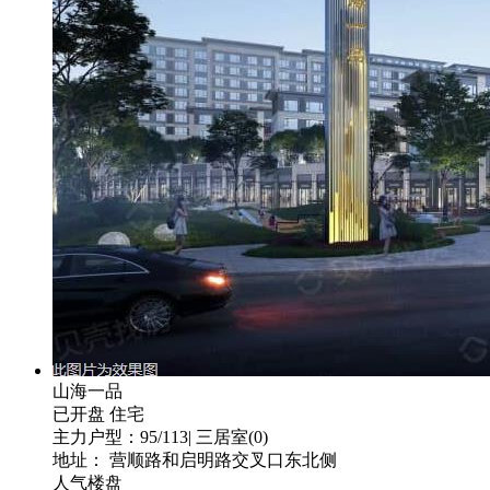
山海一品
已开盘
住宅
主力户型：95/113| 三居室(0)
地址： 营顺路和启明路交叉口东北侧
人气楼盘