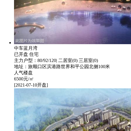
中车蓝月湾
已开盘
住宅
主力户型：80/92/120| 二居室(0) 三居室(0)
地址：旅顺口区滨港路世界和平公园北侧100米
人气楼盘
6500
元/㎡
[2021-07-10开盘]