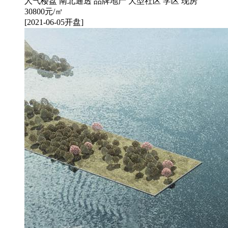
人气楼盘
南北通透
品牌地产
大型社区
学区
现房
30800
元/㎡
[2021-06-05开盘]