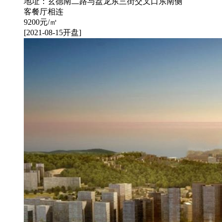
地址：玄德南二路与盘龙东三街交叉口东南侧
客餐厅相连
9200
元/㎡
[2021-08-15开盘]