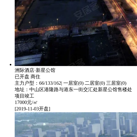
洲际酒店·新星公馆
已开盘
商住
主力户型：66/133/162| 一居室(0) 二居室(0) 三居室(0)
地址：中山区港隆路与港东一街交汇处新星公馆售楼处
项目竣工
17000
元/㎡
[2019-11-03开盘]