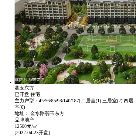
翡玉东方
已开盘
住宅
主力户型：45/56/85/98/140/187| 二居室(1) 三居室(2) 四居
室(0)
地址： 金水路翡玉东方
品牌地产
12500
元/㎡
[2022-04-23开盘]