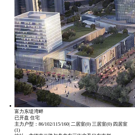
富力东堤湾畔
已开盘
住宅
主力户型：86/102/115/160| 二居室(0) 三居室(0) 四居室
(1)