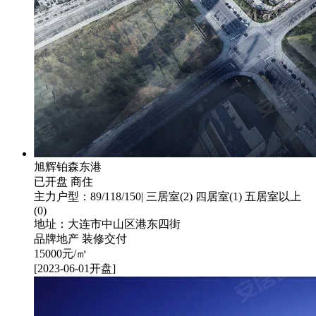
旭辉铂森东港
已开盘
商住
主力户型：89/118/150| 三居室(2) 四居室(1) 五居室以上
(0)
地址：大连市中山区港东四街
品牌地产
装修交付
15000
元/㎡
[2023-06-01开盘]