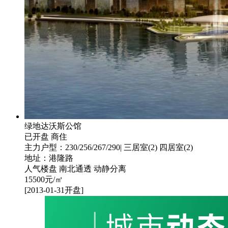
绿地达沃斯公馆
已开盘
商住
主力户型：230/256/267/290| 三居室(2) 四居室(2)
地址：港隆路
人气楼盘
南北通透
动静分离
15500
元/㎡
[2013-01-31开盘]