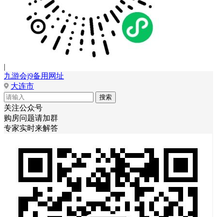
|
九游会j9备用网址
大连市
关注公众号
购房问题请加群
专家实时来解答