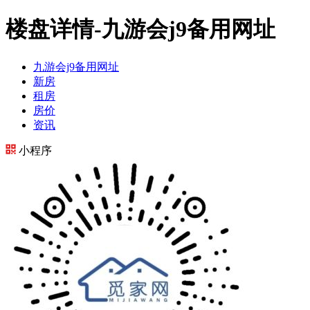
楼盘详情-九游会j9备用网址
九游会j9备用网址
新房
租房
房价
资讯
小程序