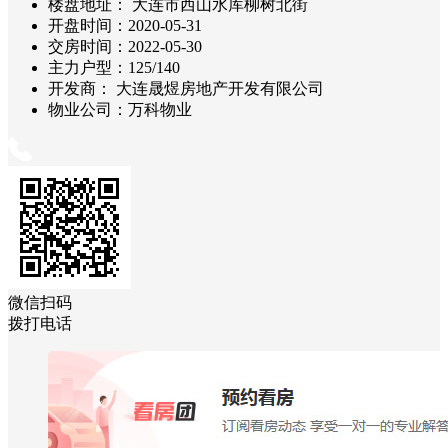
楼盘地址：
大连市西山水库柳树北街
开盘时间：
2020-05-31
交房时间：
2022-05-30
主力户型：
125/140
开发商：
大连晟煜房地产开发有限公司
物业公司：
万科物业
微信扫码
拨打电话