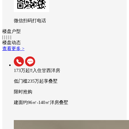
微信扫码打电话
楼盘户型
| | | | |
楼盘动态
查看更多 >
​173万起‼️入住甘西洋房
低门槛235万起享叠墅
限时抢购
建面约96㎡-140㎡洋房叠墅