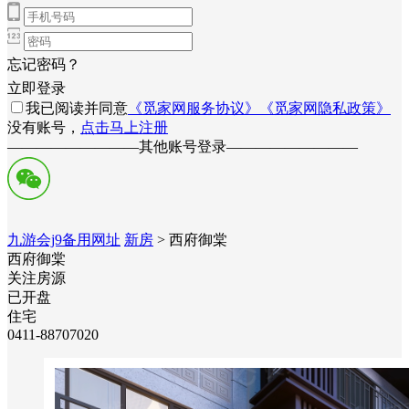
忘记密码？
立即登录
我已阅读并同意
《觅家网服务协议》
《觅家网隐私政策》
没有账号，
点击马上注册
—————————
其他账号登录
—————————
九游会j9备用网址
新房
> 西府御棠
西府御棠
关注房源
已开盘
住宅
0411-88707020