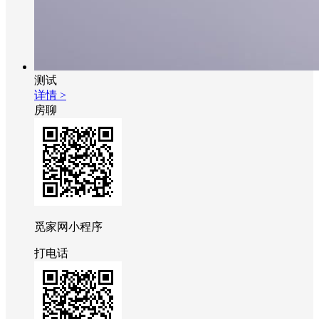
测试
详情 >
房聊
觅家网小程序
打电话