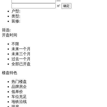
—
㎡
户型:
类型:
装修:
筛选:
开盘时间
不限
未来一个月
未来三个月
过去一个月
全部已开盘
楼盘特色
热门楼盘
品牌房企
低单价
车位充足
地铁沿线
现房