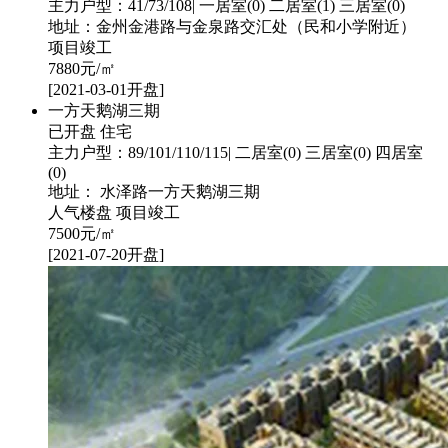
主力户型：41/73/108| 一居室(0) 二居室(1) 三居室(0)
地址：金州金港路与金泉路交汇处（民和小学附近）
项目竣工
7880
元/㎡
[2021-03-01开盘]
一方天鹅湖三期
已开盘
住宅
主力户型：89/101/110/115| 二居室(0) 三居室(0) 四居室
(0)
地址： 水泽路一方天鹅湖三期
人气楼盘
项目竣工
7500
元/㎡
[2021-07-20开盘]