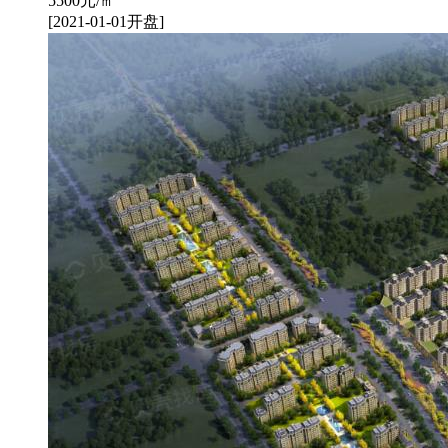
5500
元/㎡
[2021-01-01开盘]