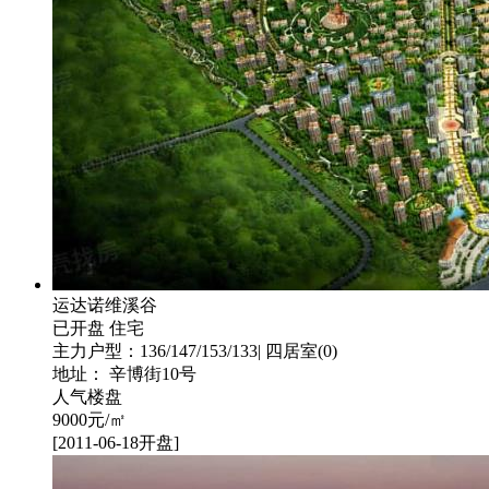
运达诺维溪谷
已开盘
住宅
主力户型：136/147/153/133| 四居室(0)
地址： 辛博街10号
人气楼盘
9000
元/㎡
[2011-06-18开盘]