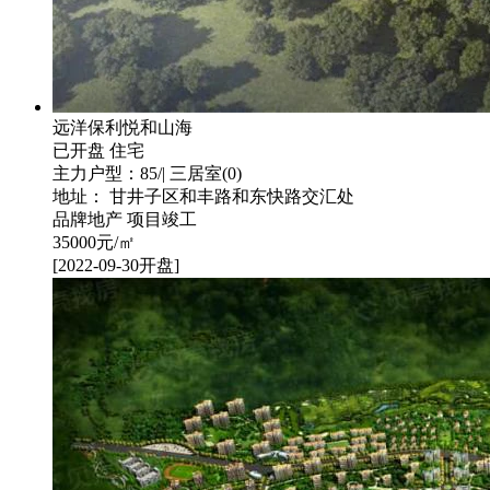
远洋保利悦和山海
已开盘
住宅
主力户型：85/| 三居室(0)
地址： 甘井子区和丰路和东快路交汇处
品牌地产
项目竣工
35000
元/㎡
[2022-09-30开盘]