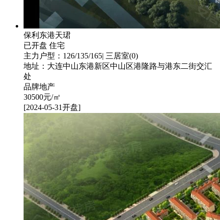
保利东港天珺
已开盘
住宅
主力户型：126/135/165| 三居室(0)
地址：大连中山东港新区中山区港隆路与港东二街交汇
处
品牌地产
30500
元/㎡
[2024-05-31开盘]