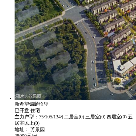
新希望锦麟玖玺
已开盘
住宅
主力户型：75/105/134/| 二居室(0) 三居室(0) 四居室(0) 五
居室以上(0)
地址： 芳景园
35000
元/㎡