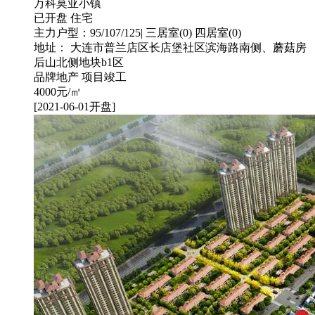
万科莫亚小镇
已开盘
住宅
主力户型：95/107/125| 三居室(0) 四居室(0)
地址： 大连市普兰店区长店堡社区滨海路南侧、蘑菇房
后山北侧地块b1区
品牌地产
项目竣工
4000
元/㎡
[2021-06-01开盘]