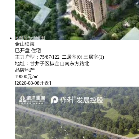
金山映海
已开盘
住宅
主力户型：75/87/122| 二居室(0) 三居室(1)
地址：甘井子区椒金山南东方路北
品牌地产
19000
元/㎡
[2020-08-08开盘]