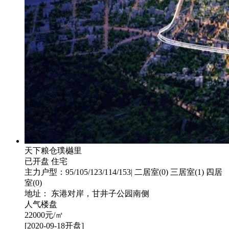
天下粮仓璞樾里
已开盘
住宅
主力户型：95/105/123/114/153| 二居室(0) 三居室(1) 四居
室(0)
地址： 东港对岸，甘井子公园南侧
人气楼盘
22000
元/㎡
[2020-09-18开盘]