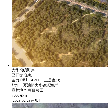
大华锦绣海岸
已开盘
住宅
主力户型：95/118/| 三居室(3)
地址：夏泊路大华锦绣海岸
品牌地产
项目竣工
7500
元/㎡
[2023-02-23开盘]