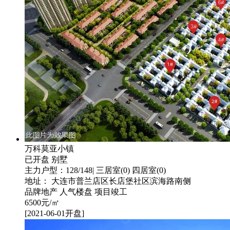
万科莫亚小镇
已开盘
别墅
主力户型：128/148| 三居室(0) 四居室(0)
地址： 大连市普兰店区长店堡社区滨海路南侧
品牌地产
人气楼盘
项目竣工
6500
元/㎡
[2021-06-01开盘]