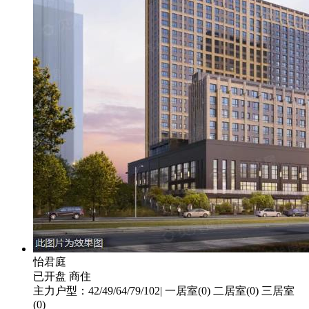
怡君庭
已开盘
商住
主力户型：42/49/64/79/102| 一居室(0) 二居室(0) 三居室
(0)