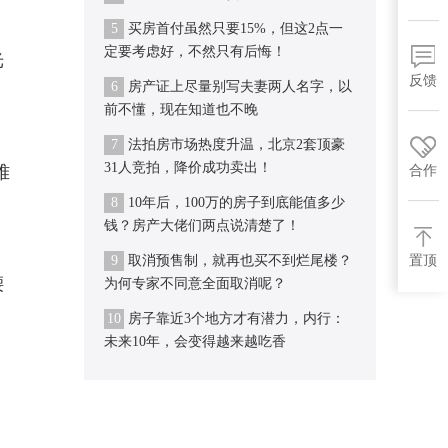
5
买房首付虽然只要15%，但这2点一
定要考虑好，不然只有后悔！
光
反馈
6
房产证上尽量别写夫妻两人名字，以
前不懂，现在知道也不晚
7
法拍房市场热度升温，北京2套顶豪
31人竞拍，降价成功卖出！
难
合作
8
10年后，100万的房子到底能值多少
钱？房产大佬们两点说清楚了！
9
取消预售制，就再也买不到烂尾楼？
置顶
腰
为何专家不同意全面取消呢？
10
房子靠近3个地方才有潜力，内行：
未来10年，会变得越来越吃香