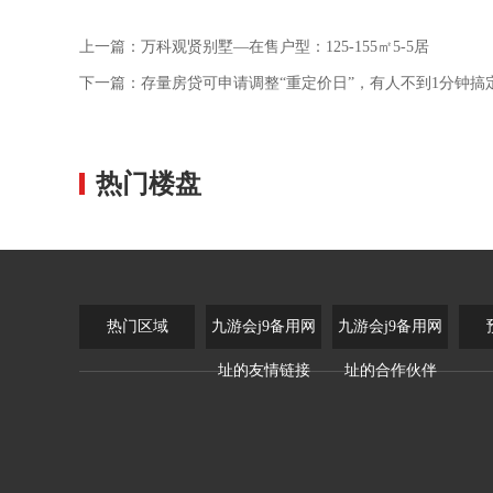
上一篇：
万科观贤别墅—在售户型：125-155㎡5-5居
下一篇：
存量房贷可申请调整“重定价日”，有人不到1分钟搞
热门楼盘
热门区域
九游会j9备用网
九游会j9备用网
址的友情链接
址的合作伙伴