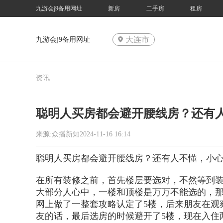
九游会j9备用网址
新房
二手房
租房
大连市
九游会j9备用网址
资讯
聪明人买房都会避开腰线房？还有
来源:众播新知2024-11-16 16:14
聪明人买房都会避开腰线房？还有人不懂，小
在所有装修之前，首先楼层要选对，不然等到
大部分人心中，一楼和顶楼是万万不能选的，
网上做了一整套攻略认定了5楼，后来朋友在观
友的话，最后选房的时候避开了5楼，现在入住