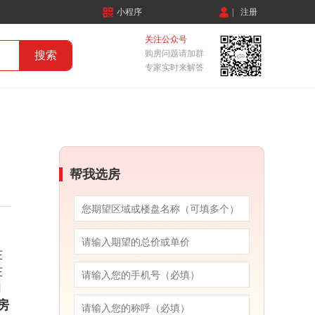
小程序
|
注册
关注公众号
购房问题请加群
专家实时来解答
帮我选房
在
在
朋
房