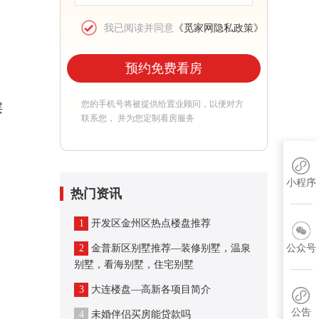
我已阅读并同意
《觅家网隐私政策》
预约免费看房
您的手机号将被提供给置业顾问，以便对方
层
联系您， 并为您定制看房服务
小程序
热门资讯
1
开发区金州区热点楼盘推荐
2
金普新区别墅推荐—装修别墅，温泉
公众号
别墅，看海别墅，住宅别墅
3
大连楼盘—高新各项目简介
公告
4
未婚伴侣买房能贷款吗