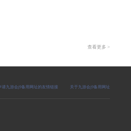
查看更多 >
申请九游会j9备用网址的友情链接
关于九游会j9备用网址