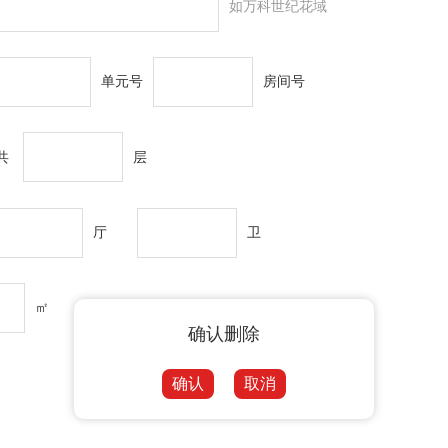
如万科世纪花域
单元号
房间号
共
层
厅
卫
㎡
确认删除
确认
取消