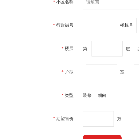
*
小区名称
*
行政街号
楼栋号
*
楼层
第
层
*
户型
室
*
类型
装修
朝向
*
期望售价
万