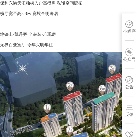
保利东港天汇独梯入户高得房 私谧空间延拓
横厅宽至高8.3米 宽境全明奢居
小程序
地铁上·凯丹旁·全奢装·准现房
无界百变宽厅·今年买明年住
公众号
公告
反馈