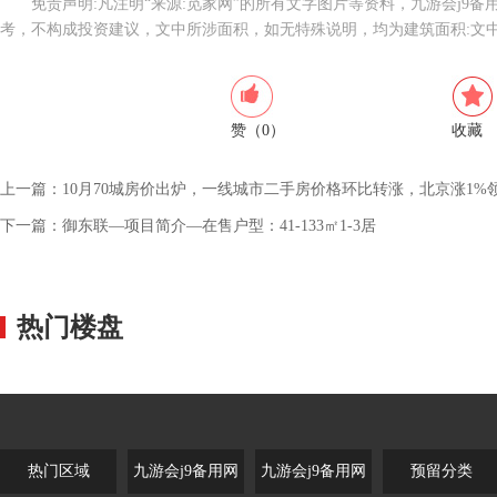
免责声明:凡注明“来源:觅家网”的所有文字图片等资料，九游会j9
考，不构成投资建议，文中所涉面积，如无特殊说明，均为建筑面积:文
赞（0）
收藏
上一篇：
10月70城房价出炉，一线城市二手房价格环比转涨，北京涨1%
下一篇：
御东联—项目简介—在售户型：41-133㎡1-3居
热门楼盘
热门区域
九游会j9备用网
九游会j9备用网
预留分类