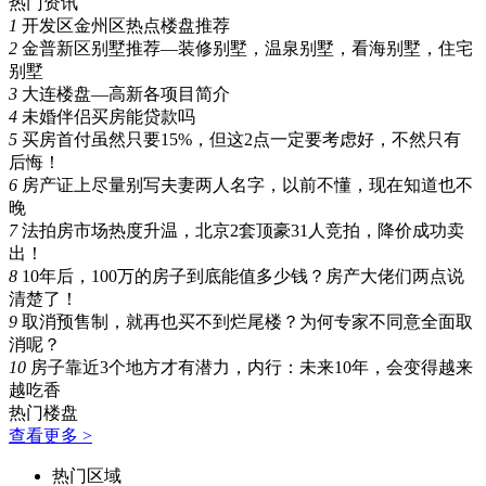
热门资讯
1
开发区金州区热点楼盘推荐
2
金普新区别墅推荐—装修别墅，温泉别墅，看海别墅，住宅
别墅
3
大连楼盘—高新各项目简介
4
未婚伴侣买房能贷款吗
5
买房首付虽然只要15%，但这2点一定要考虑好，不然只有
后悔！
6
房产证上尽量别写夫妻两人名字，以前不懂，现在知道也不
晚
7
法拍房市场热度升温，北京2套顶豪31人竞拍，降价成功卖
出！
8
10年后，100万的房子到底能值多少钱？房产大佬们两点说
清楚了！
9
取消预售制，就再也买不到烂尾楼？为何专家不同意全面取
消呢？
10
房子靠近3个地方才有潜力，内行：未来10年，会变得越来
越吃香
热门楼盘
查看更多 >
热门区域