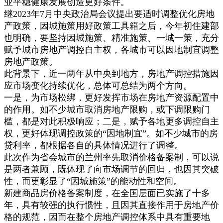
业平稳健康发展创造更好条件。
继2023年7月中央政治局会议提出要适时调整优化房地
产政策，因城施策用好政策工具箱之后，今年初住建部
也明确，要坚持因城施策、精准施策、一城一策，充分
赋予城市房地产调控自主权，各城市可以因地制宜调整
房地产政策。
此背景下，近一两年从中央到地方，房地产调控措施因
应市场变化持续优化，总体可总结为两个方向。
一是，为市场松绑，更好发挥市场在房地产资源配置中
的作用。如不少城市取消房地产限购，或下调限购门
槛，都是对此积极响应；二是，赋予各地更多调控自主
权，更好体现调控政策的“因地制宜”。如不少城市的房
贷利率，都根据各自的具体情况进行了调整。
此次作为省会城市的兰州率先取消价格备案制，可以说
是两者兼顾，既体现了向市场调节的回归，也因其突破
性，而更彰显了“因城施策”的能动性和空间。
新建商品房价格备案制度，在全国层面已实施了十多
年，具有较强的执行惯性，且因其直接作用于房地产价
格的规范，因而在整个房地产调控体系中具有重要地