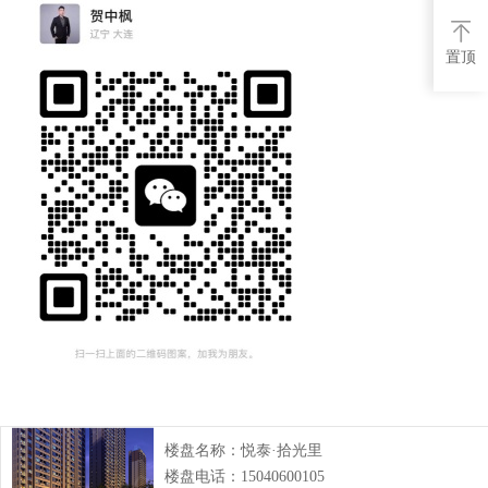
置顶
楼盘名称：
悦泰·拾光里
楼盘电话：
15040600105