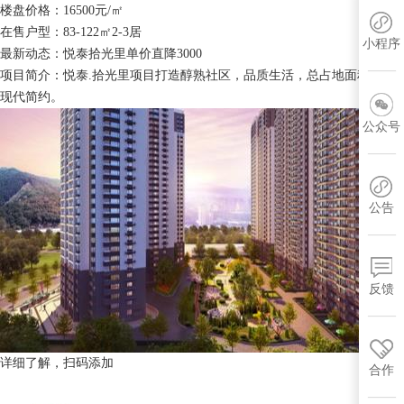
楼盘价格：16500元/㎡
在售户型：83-122㎡2-3居
小程序
最新动态：
悦泰拾光里单价直降3000
项目简介：悦泰.拾光里项目打造醇熟社区，品质生活，总占地面积约2.34万
现代简约。
公众号
公告
反馈
详细了解，扫码添加
合作