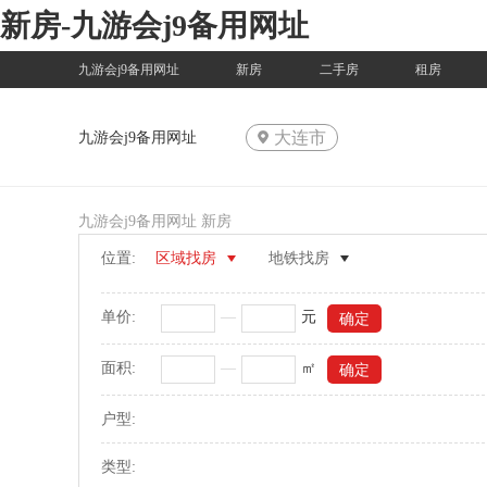
新房-九游会j9备用网址
九游会j9备用网址
新房
二手房
租房
大连市
九游会j9备用网址
九游会j9备用网址
新房
位置:
区域找房
地铁找房
单价:
—
元
面积:
—
㎡
户型:
类型: