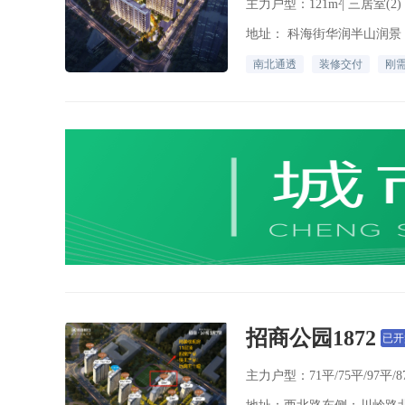
主力户型：121m²| 三居室(2)
地址： 科海街华润半山润景
南北通透
装修交付
刚
招商公园1872
已开
主力户型：71平/75平/97平/87