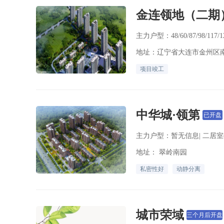
金连领地（二期
主力户型：48/60/87/98/117/
地址：辽宁省大连市金州区
项目竣工
中华城·领第
已开盘
主力户型：暂无信息| 二居室(0
地址： 翠岭南园
私密性好
动静分离
城市荣域
三个月后开盘