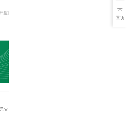
20开盘]
置顶
元/㎡