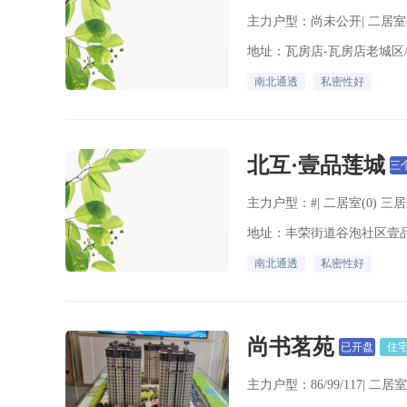
主力户型：尚未公开| 二居室(0
地址：瓦房店-瓦房店老城区/
南北通透
私密性好
北互·壹品莲城
三
主力户型：#| 二居室(0) 三居
地址：丰荣街道谷泡社区壹
南北通透
私密性好
尚书茗苑
已开盘
住
主力户型：86/99/117| 二居室