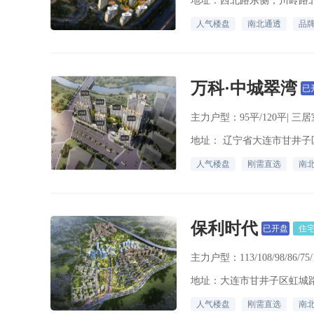
地址：西北路东侧；川岭路
人气楼盘
南北通透
品
万科·中城翠湾
已
主力户型：95平/120平| 三居室
地址： 辽宁省大连市甘井子
人气楼盘
刚需直选
南
保利时代
已开盘
住
主力户型：113/108/98/86/75
人气楼盘
刚需直选
南