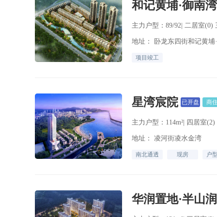
和记黄埔·御南湾
主力户型：89/92| 二居室(0) 
地址： 卧龙东四街和记黄埔
项目竣工
星湾宸院
已开盘
商
主力户型：114m²| 四居室(2)
地址： 凌河街凌水金湾
南北通透
现房
户
华润置地·半山