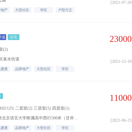
北侧
[2021-07-
牌地产
大型社区
学区
户型方正
23000
开盘
住宅
(2)
区泉水街道
[2021-12-
北通透
品牌地产
大型社区
学区
11000
宅
/102/125| 二居室(2) 三居室(5) 四居室(1)
地址：大连市甘井子区虹城路北京语言大学附属高中西行500米（甘井子区虹成路与河周路交叉口亿达春田北侧）
[2021-06-
北通透
品牌地产
大型社区
学区