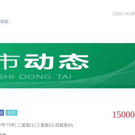
[2022-10-
需直选
15000
盘
住宅
平/73平| 二居室(1) 三居室(2) 四居室(0)