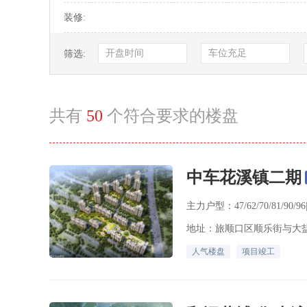
装修:
开盘时间
车位充足
筛选:
共有
50
个符合要求的楼盘
中车花溪镇二期
主力户型：47/62/70/81/90/9
地址：旅顺口区顺乐街与大
人气楼盘
项目竣工