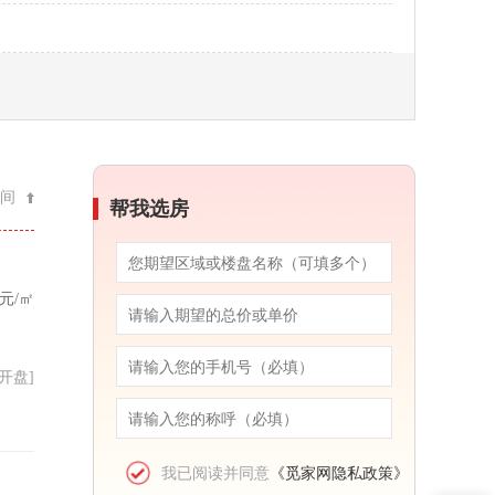
间
帮我选房
元/㎡
30开盘]
我已阅读并同意
《觅家网隐私政策》