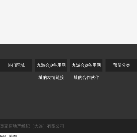
热门区域
九游会j9备用网
九游会j9备用网
预留分类
址的友情链接
址的合作伙伴
觅家房地产经纪（大连）有限公司
网站地图