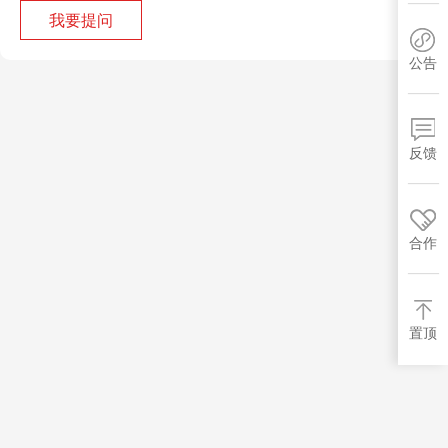
我要提问
公告
反馈
合作
置顶