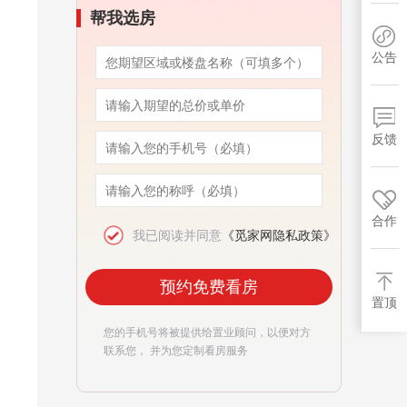
帮我选房
公告
反馈
合作
我已阅读并同意
《觅家网隐私政策》
预约免费看房
置顶
您的手机号将被提供给置业顾问，以便对方
联系您， 并为您定制看房服务