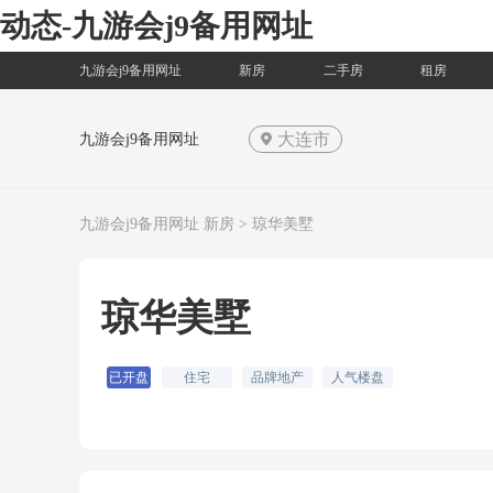
动态-九游会j9备用网址
九游会j9备用网址
新房
二手房
租房
大连市
九游会j9备用网址
九游会j9备用网址
新房
> 琼华美墅
琼华美墅
已开盘
住宅
品牌地产
人气楼盘