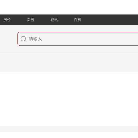
房价
卖房
资讯
百科