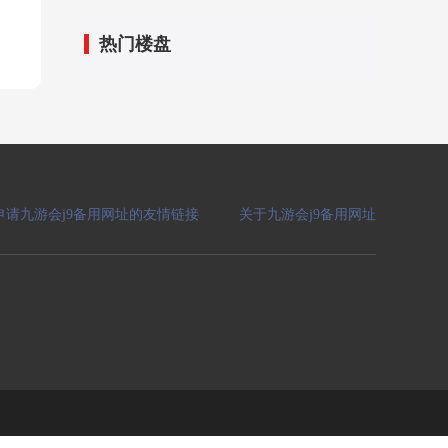
热门楼盘
申请九游会j9备用网址的友情链接
关于九游会j9备用网址