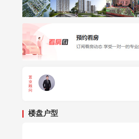
置
业
顾
问
楼盘户型