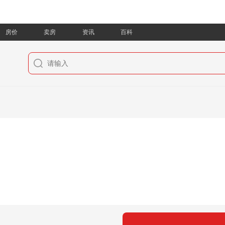
房价
卖房
资讯
百科