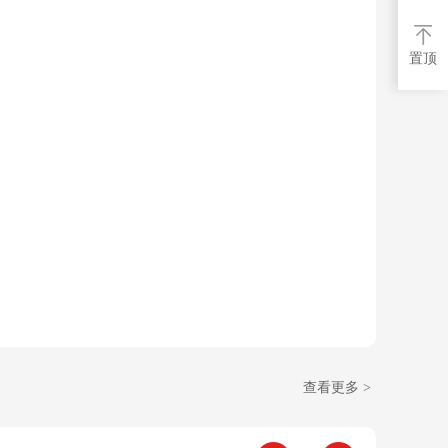
置顶
查看更多 >