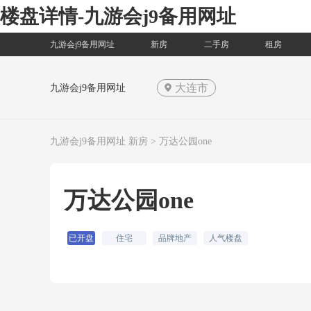
楼盘详情-九游会j9备用网址
九游会j9备用网址
新房
二手房
租房
大连市
九游会j9备用网址
九游会j9备用网址
新房
> 万达公园one
万达公园one
已开盘
住宅
品牌地产
人气楼盘