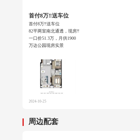
首付8万‼️送车位
首付8万‼️送车位
82平两室南北通透，现房‼️
一口价51.3万，月供1900
万达公园现房实景
2024-10-25
周边配套