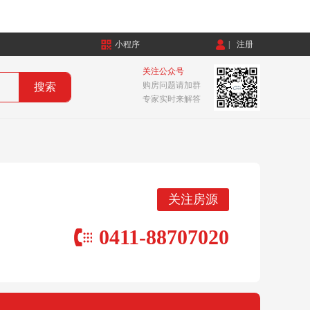
小程序
|
注册
关注公众号
购房问题请加群
专家实时来解答
关注房源
0411-88707020