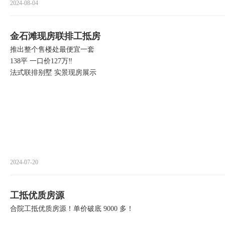
2024-08-04
金石滩现房联排工抵房
推出整个售楼处最便宜一套
138平 一口价127万‼️
法式联排别墅 实景现房展示
2024-07-20
工抵优质房源
合院工抵优质房源！单价破底 9000 多！