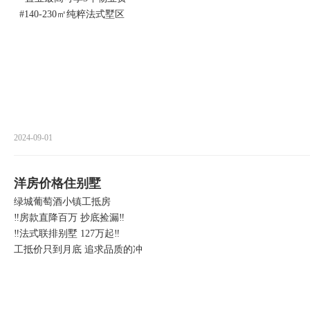
#140-230㎡纯粹法式墅区
2024-09-01
洋房价格住别墅
绿城葡萄酒小镇工抵房
‼️房款直降百万 抄底捡漏‼️
‼️法式联排别墅 127万起‼️
工抵价只到月底 追求品质的冲