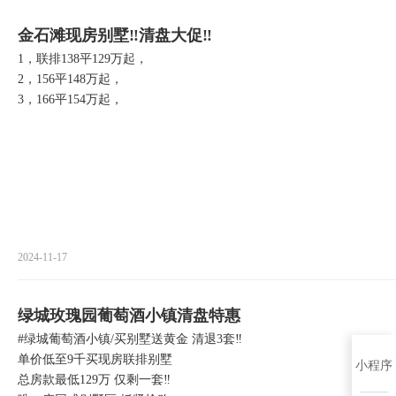
金石滩现房别墅‼️清盘大促‼️
1，联排138平129万起，
2，156平148万起，
3，166平154万起，
2024-11-17
绿城玫瑰园葡萄酒小镇清盘特惠
#绿城葡萄酒小镇/买别墅送黄金 清退3套‼️
单价低至9千买现房联排别墅
小程序
总房款最低129万 仅剩一套‼️