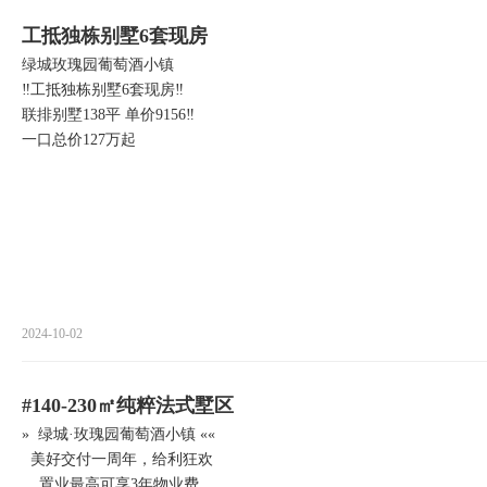
工抵独栋别墅6套现房
绿城玫瑰园葡萄酒小镇
‼工抵独栋别墅6套现房‼
联排别墅138平 单价9156‼
一口总价127万起
2024-10-02
#140-230㎡纯粹法式墅区
» 绿城·玫瑰园葡萄酒小镇 ««
美好交付一周年，给利狂欢
置业最高可享3年物业费