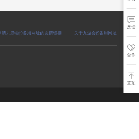
反馈
申请九游会j9备用网址的友情链接
关于九游会j9备用网址
合作
置顶