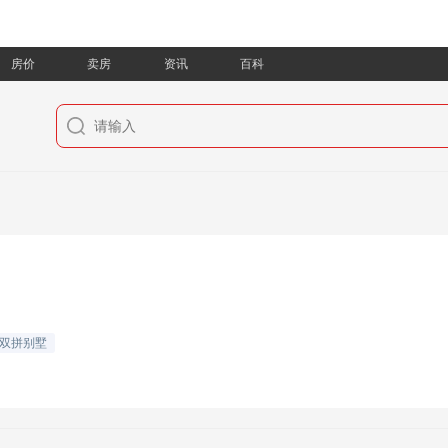
房价
卖房
资讯
百科
双拼别墅