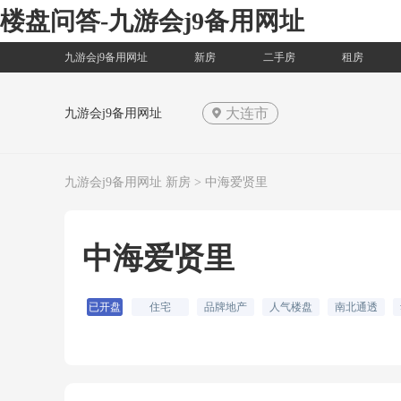
楼盘问答-九游会j9备用网址
九游会j9备用网址
新房
二手房
租房
大连市
九游会j9备用网址
九游会j9备用网址
新房
> 中海爱贤里
中海爱贤里
已开盘
住宅
品牌地产
人气楼盘
南北通透