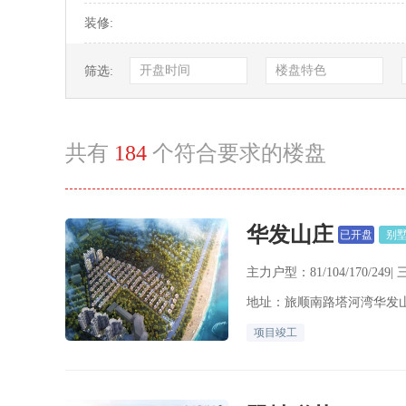
装修:
开盘时间
楼盘特色
筛选:
共有
184
个符合要求的楼盘
华发山庄
已开盘
别
主力户型：81/104/170/249
地址：旅顺南路塔河湾华发
项目竣工