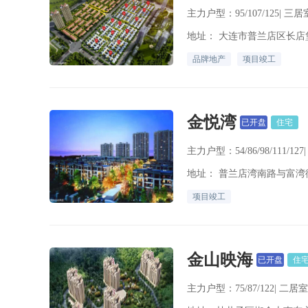
主力户型：95/107/125| 三居室
品牌地产
项目竣工
金悦湾
已开盘
住宅
主力户型：54/86/98/111/12
地址： 普兰店湾南路与富湾
项目竣工
金山映海
已开盘
住
主力户型：75/87/122| 二居室