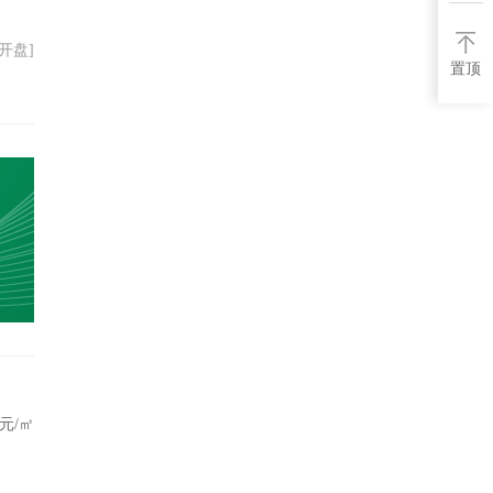
06开盘]
置顶
元/㎡