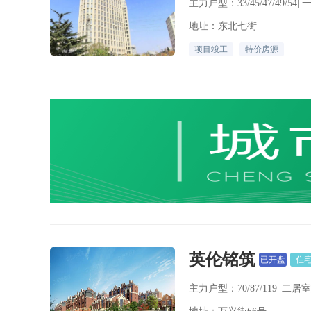
主力户型：33/45/47/49/54|
地址：东北七街
项目竣工
特价房源
英伦铭筑
已开盘
住
主力户型：70/87/119| 二居室