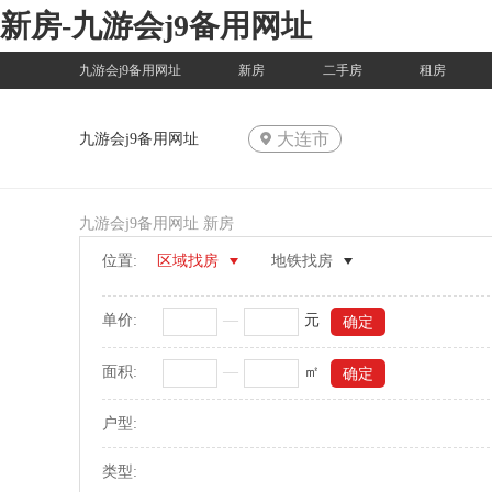
新房-九游会j9备用网址
九游会j9备用网址
新房
二手房
租房
大连市
九游会j9备用网址
九游会j9备用网址
新房
位置:
区域找房
地铁找房
单价:
—
元
面积:
—
㎡
户型:
类型: