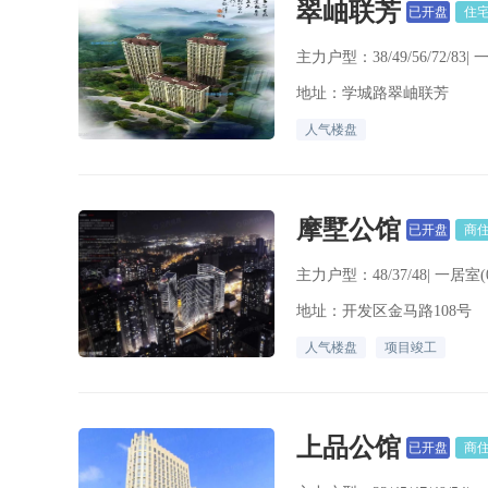
翠岫联芳
已开盘
住
主力户型：38/49/56/72/83|
地址：学城路翠岫联芳
人气楼盘
摩墅公馆
已开盘
商
主力户型：48/37/48| 一居室(
地址：开发区金马路108号
人气楼盘
项目竣工
上品公馆
已开盘
商