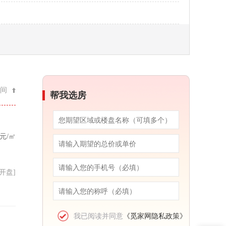
间
帮我选房
元/㎡
21开盘]
我已阅读并同意
《觅家网隐私政策》