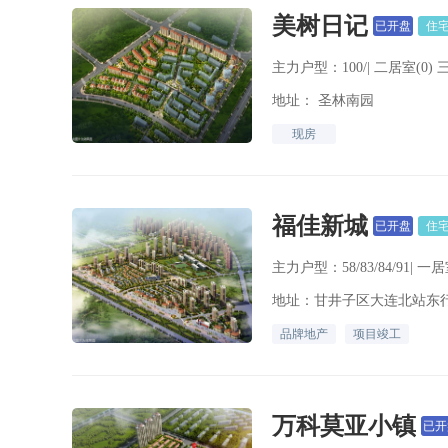
美树日记
已开盘
住
主力户型：100/| 二居室(0) 
地址： 圣林南园
现房
福佳新城
已开盘
住
主力户型：58/83/84/91| 一居
地址：甘井子区大连北站东
品牌地产
项目竣工
万科莫亚小镇
已开