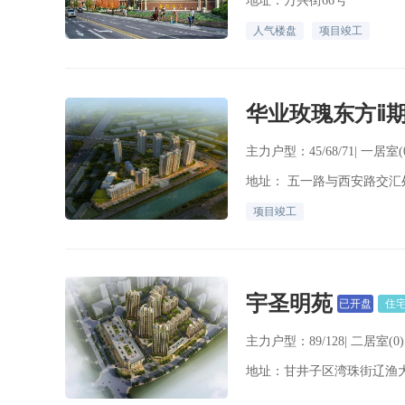
地址：万兴街66号
人气楼盘
项目竣工
华业玫瑰东方ⅱ
主力户型：45/68/71| 一居室(
地址： 五一路与西安路交
项目竣工
宇圣明苑
已开盘
住
主力户型：89/128| 二居室(0)
地址：甘井子区湾珠街辽渔大