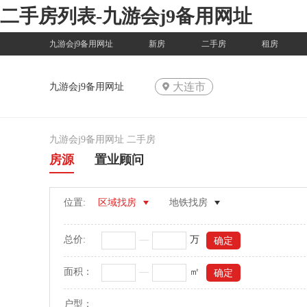
二手房列表-九游会j9备用网址
九游会j9备用网址
新房
二手房
租房
大连市
九游会j9备用网址
九游会j9备用网址
二手房
房源
置业顾问
位置:
区域找房
地铁找房
总价:
—
万
面积：
—
㎡
户型：