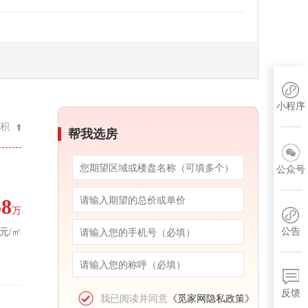
小程序
积
帮我选房
公众号
58
万
公告
1元/㎡
反馈
我已阅读并同意
《觅家网隐私政策》