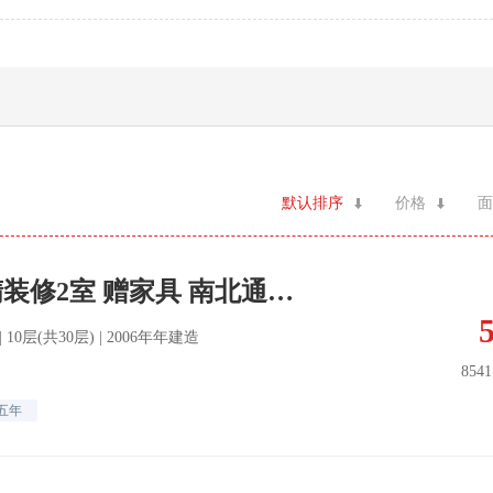
默认排序
价格
面
6w住东城天下 精装修2室 赠家具 南北通透 拎包入住
南 | 10层(共30层) | 2006年年建造
854
五年