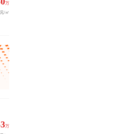
50
万
7元/㎡
九游会j9备用网址
53
万