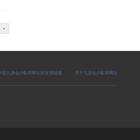
»
申请九游会j9备用网址的友情链接
关于九游会j9备用网址