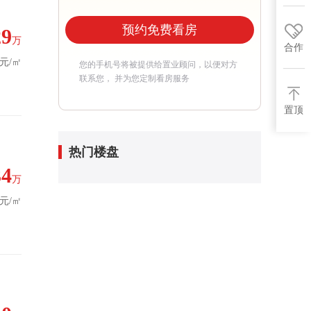
预约免费看房
29
万
合作
5元/㎡
您的手机号将被提供给置业顾问，以便对方
联系您， 并为您定制看房服务
置顶
热门楼盘
34
万
8元/㎡