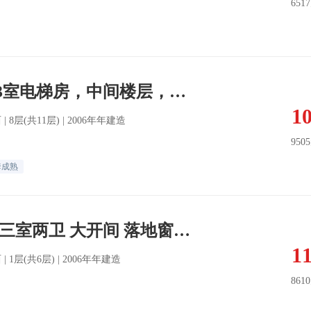
651
精装修保持好，3室电梯房，中间楼层，南客厅落地窗，卫生间有窗
1
东西 | 8层(共11层) | 2006年年建造
950
套成熟
海益小区西雅图 三室两卫 大开间 落地窗 全明户型 价钱可议
1
东西 | 1层(共6层) | 2006年年建造
861