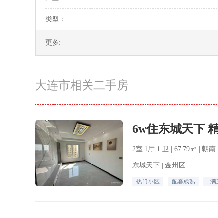
类型：
更多:
大连市相关二手房
2室 1厅 1 卫 | 67.79㎡ | 朝
东城天下 | 金州区
热门小区
配套成熟
满