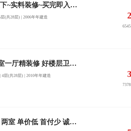
低价急售!东城天下~实料装修~买完即入住~首付低~近澳东世纪
 15层(共28层) | 2006年年建造
654
急售东城天下一室一厅精装修 好楼层卫生间带窗户
限 | 4层(共28层) | 2010年年建造
737
海富商圈 九龙汇 两室 单价低 首付少 诚心出售 有钥匙