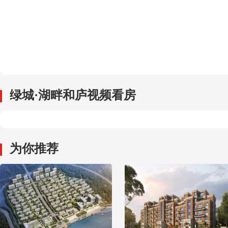
绿城·湖畔和庐视频看房
为你推荐