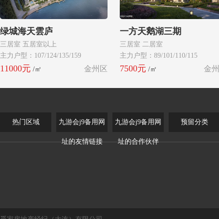
绿城海天雲庐
一方天鹅湖三期
三居室 五居室以上
三居室 二居室
主力户型：107/124/135/159
主力户型：89/101/110/115
11000元
7500元
金州区
金
/㎡
/㎡
热门区域
九游会j9备用网
九游会j9备用网
预留分类
址的友情链接
址的合作伙伴