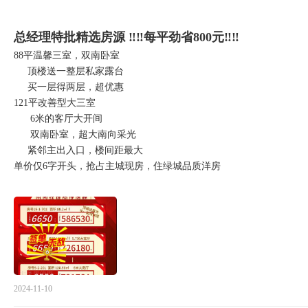
总经理特批精选房源 ‼️‼️每平劲省800元‼️‼️
88平温馨三室，双南卧室
顶楼送一整层私家露台
买一层得两层，超优惠
121平改善型大三室
6米的客厅大开间
双南卧室，超大南向采光
紧邻主出入口，楼间距最大
单价仅6字开头，抢占主城现房，住绿城品质洋房
2024-11-10