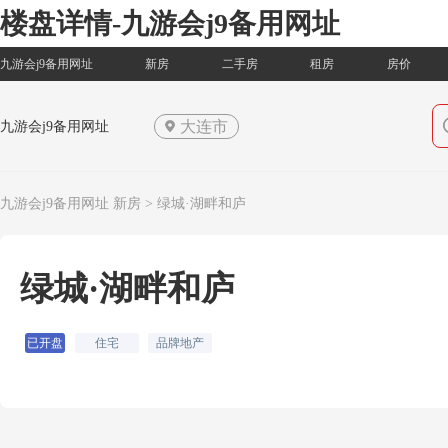
楼盘详情-九游会j9备用网址
九游会j9备用网址
新房
二手房
租房
房价
大连市
九游会j9备用网址
九游会j9备用网址
新房
> 绿城·湖畔和庐
绿城·湖畔和庐
已开盘
住宅
品牌地产