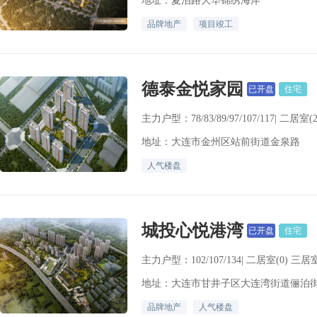
地址：夏泊路大华锦绣海岸
品牌地产
项目竣工
德泰金悦家园
已开盘
住宅
主力户型：78/83/89/97/107/117| 二居室(
地址：大连市金州区站前街道金泉路
人气楼盘
城投心悦港湾
已开盘
住宅
主力户型：102/107/134| 二居室(0) 三居室
地址：大连市甘井子区大连湾街道俪泊街
品牌地产
人气楼盘