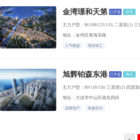
金湾璟和天第
已开盘
住宅
主力户型：86/108/125/135| 二居室(1) 三
地址：金州区黄海东路
人气楼盘
项目竣工
旭辉铂森东港
已开盘
商住
主力户型：89/118/150| 三居室(2) 四居室
地址：大连市中山区港东四街
品牌地产
装修交付
«