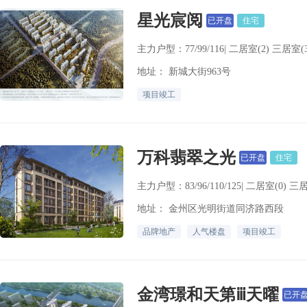
星光宸阅
已开盘
住宅
主力户型：77/99/116| 二居室(2) 三居室(3
地址： 新城大街963号
项目竣工
万科翡翠之光
已开盘
住宅
主力户型：83/96/110/125| 二居室(0) 三
地址： 金州区光明街道同济路西段
品牌地产
人气楼盘
项目竣工
金湾璟和天第ⅲ天曜
已开