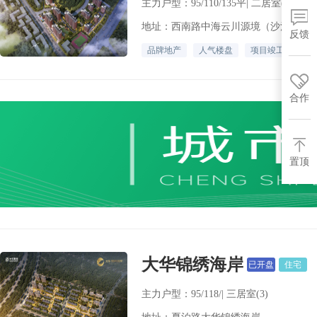
主力户型：95/110/135平| 二居室(0) 三居
地址：西南路中海云川源境（沙河口区
反馈
品牌地产
人气楼盘
项目竣工
合作
置顶
大华锦绣海岸
已开盘
住宅
主力户型：95/118/| 三居室(3)