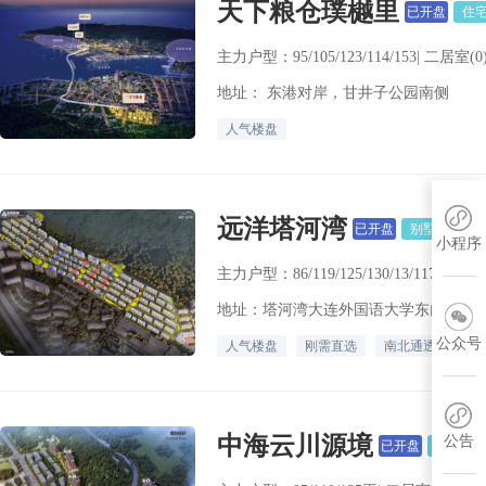
天下粮仓璞樾里
已开盘
住
主力户型：95/105/123/114/153| 二居室(
地址： 东港对岸，甘井子公园南侧
人气楼盘
远洋塔河湾
已开盘
别墅
小程序
主力户型：86/119/125/130/13/117/126
地址：塔河湾大连外国语大学东门北行4
公众号
人气楼盘
刚需直选
南北通透
双
中海云川源境
公告
已开盘
住宅