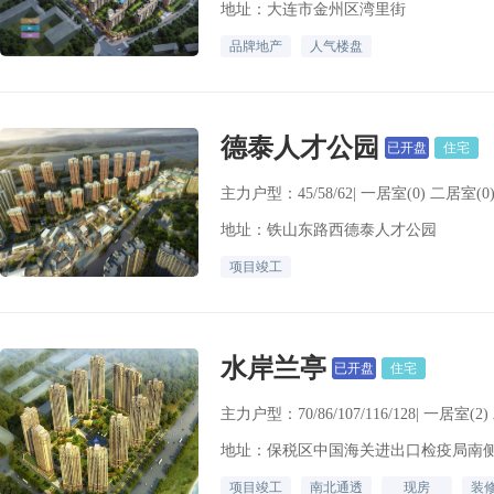
地址：大连市金州区湾里街
品牌地产
人气楼盘
德泰人才公园
已开盘
住宅
主力户型：45/58/62| 一居室(0) 二居室(0
地址：铁山东路西德泰人才公园
项目竣工
水岸兰亭
已开盘
住宅
主力户型：70/86/107/116/128| 一居室(2
地址：保税区中国海关进出口检疫局南
项目竣工
南北通透
现房
装