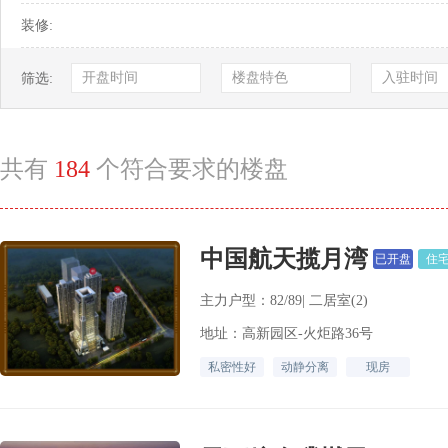
装修:
开盘时间
楼盘特色
入驻时间
筛选:
共有
184
个符合要求的楼盘
中国航天揽月湾
已开盘
住
主力户型：82/89| 二居室(2)
地址：高新园区-火炬路36号
私密性好
动静分离
现房