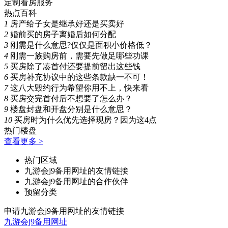
定制看房服务
热点百科
1
房产给子女是继承好还是买卖好
2
婚前买的房子离婚后如何分配
3
刚需是什么意思?仅仅是面积小价格低？
4
刚需一族购房前，需要先做足哪些功课
5
买房除了凑首付还要提前留出这些钱
6
买房补充协议中的这些条款缺一不可！
7
这八大毁约行为希望你用不上，快来看
8
买房交完首付后不想要了怎么办？
9
楼盘封盘和开盘分别是什么意思？
10
买房时为什么优先选择现房？因为这4点
热门楼盘
查看更多 >
热门区域
九游会j9备用网址的友情链接
九游会j9备用网址的合作伙伴
预留分类
申请九游会j9备用网址的友情链接
九游会j9备用网址