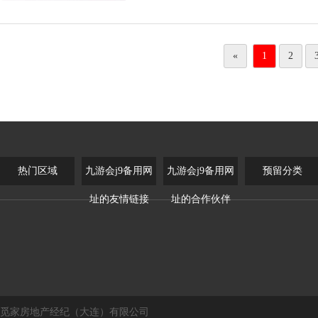
«
1
2
热门区域
九游会j9备用网
九游会j9备用网
预留分类
址的友情链接
址的合作伙伴
觅家房地产经纪（大连）有限公司