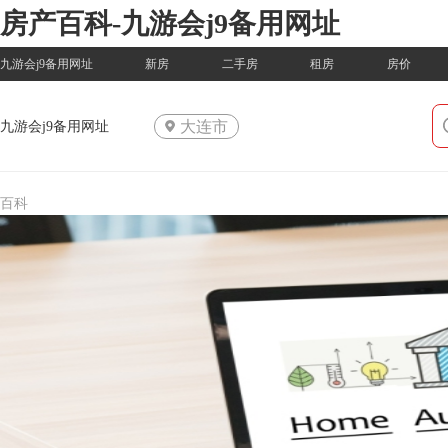
房产百科-九游会j9备用网址
九游会j9备用网址
新房
二手房
租房
房价
大连市
九游会j9备用网址
百科