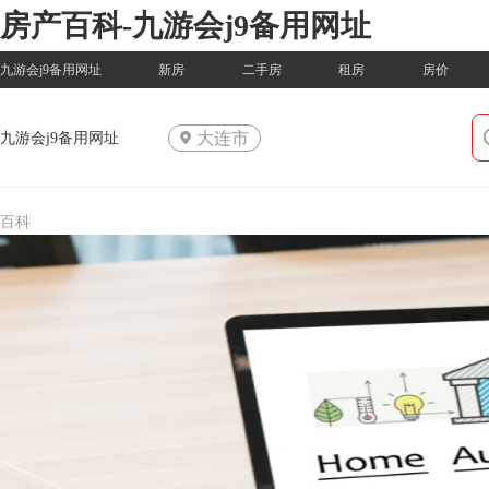
房产百科-九游会j9备用网址
九游会j9备用网址
新房
二手房
租房
房价
大连市
九游会j9备用网址
百科