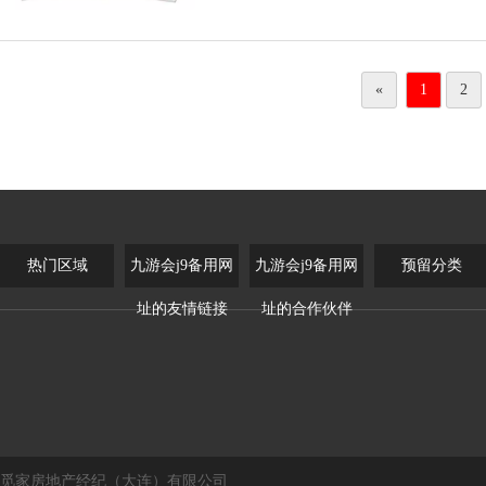
«
1
2
热门区域
九游会j9备用网
九游会j9备用网
预留分类
址的友情链接
址的合作伙伴
觅家房地产经纪（大连）有限公司