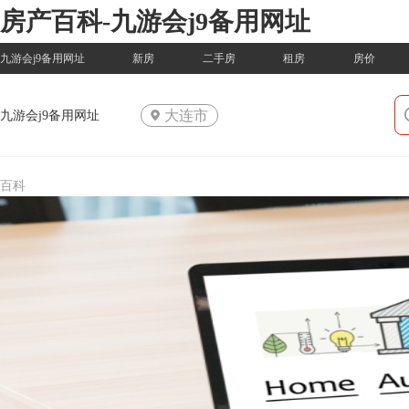
房产百科-九游会j9备用网址
九游会j9备用网址
新房
二手房
租房
房价
大连市
九游会j9备用网址
百科