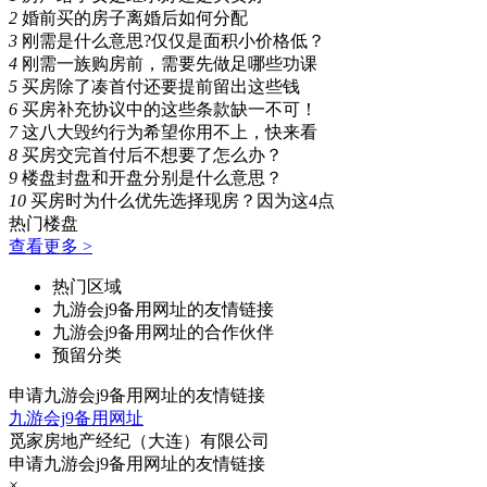
2
婚前买的房子离婚后如何分配
3
刚需是什么意思?仅仅是面积小价格低？
4
刚需一族购房前，需要先做足哪些功课
5
买房除了凑首付还要提前留出这些钱
6
买房补充协议中的这些条款缺一不可！
7
这八大毁约行为希望你用不上，快来看
8
买房交完首付后不想要了怎么办？
9
楼盘封盘和开盘分别是什么意思？
10
买房时为什么优先选择现房？因为这4点
热门楼盘
查看更多 >
热门区域
九游会j9备用网址的友情链接
九游会j9备用网址的合作伙伴
预留分类
申请九游会j9备用网址的友情链接
九游会j9备用网址
觅家房地产经纪（大连）有限公司
申请九游会j9备用网址的友情链接
×