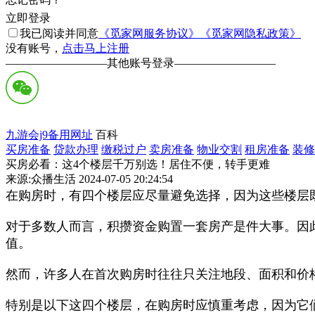
立即登录
我已阅读并同意
《觅家网服务协议》
《觅家网隐私政策》
没有账号，
点击马上注册
—————————
其他账号登录
—————————
九游会j9备用网址
百科
买房准备
贷款办理
缴税过户
卖房准备
物业交割
租房准备
装修
买房必看：这4个楼层千万别选！居住不便，转手更难
来源:众播生活 2024-07-05 20:24:54
在购房时，有四个楼层应尽量避免选择，因为这些楼层
对于多数人而言，积攒资金购置一套房产是件大事。因
值。
然而，许多人在首次购房时往往只关注地段、面积和价
特别是以下这四个楼层，在购房时应慎重考虑，因为它