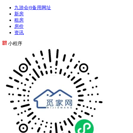
九游会j9备用网址
新房
租房
房价
资讯
小程序