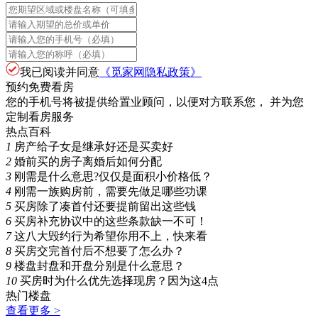
我已阅读并同意
《觅家网隐私政策》
预约免费看房
您的手机号将被提供给置业顾问，以便对方联系您， 并为您
定制看房服务
热点百科
1
房产给子女是继承好还是买卖好
2
婚前买的房子离婚后如何分配
3
刚需是什么意思?仅仅是面积小价格低？
4
刚需一族购房前，需要先做足哪些功课
5
买房除了凑首付还要提前留出这些钱
6
买房补充协议中的这些条款缺一不可！
7
这八大毁约行为希望你用不上，快来看
8
买房交完首付后不想要了怎么办？
9
楼盘封盘和开盘分别是什么意思？
10
买房时为什么优先选择现房？因为这4点
热门楼盘
查看更多 >