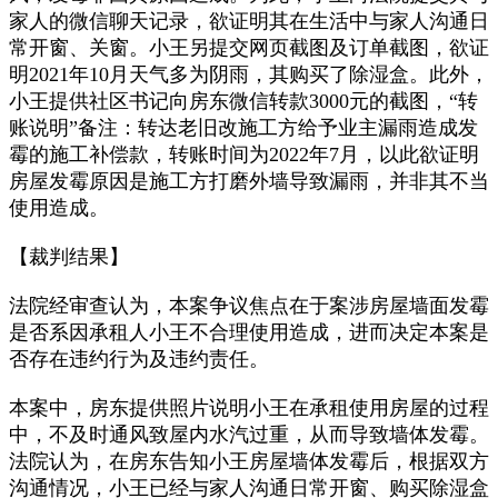
家人的微信聊天记录，欲证明其在生活中与家人沟通日
常开窗、关窗。小王另提交网页截图及订单截图，欲证
明2021年10月天气多为阴雨，其购买了除湿盒。此外，
小王提供社区书记向房东微信转款3000元的截图，“转
账说明”备注：转达老旧改施工方给予业主漏雨造成发
霉的施工补偿款，转账时间为2022年7月，以此欲证明
房屋发霉原因是施工方打磨外墙导致漏雨，并非其不当
使用造成。
【裁判结果】
法院经审查认为，本案争议焦点在于案涉房屋墙面发霉
是否系因承租人小王不合理使用造成，进而决定本案是
否存在违约行为及违约责任。
本案中，房东提供照片说明小王在承租使用房屋的过程
中，不及时通风致屋内水汽过重，从而导致墙体发霉。
法院认为，在房东告知小王房屋墙体发霉后，根据双方
沟通情况，小王已经与家人沟通日常开窗、购买除湿盒