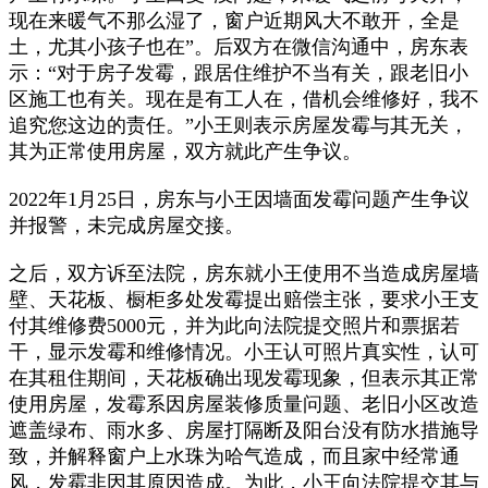
现在来暖气不那么湿了，窗户近期风大不敢开，全是
土，尤其小孩子也在”。后双方在微信沟通中，房东表
示：“对于房子发霉，跟居住维护不当有关，跟老旧小
区施工也有关。现在是有工人在，借机会维修好，我不
追究您这边的责任。”小王则表示房屋发霉与其无关，
其为正常使用房屋，双方就此产生争议。
2022年1月25日，房东与小王因墙面发霉问题产生争议
并报警，未完成房屋交接。
之后，双方诉至法院，房东就小王使用不当造成房屋墙
壁、天花板、橱柜多处发霉提出赔偿主张，要求小王支
付其维修费5000元，并为此向法院提交照片和票据若
干，显示发霉和维修情况。小王认可照片真实性，认可
在其租住期间，天花板确出现发霉现象，但表示其正常
使用房屋，发霉系因房屋装修质量问题、老旧小区改造
遮盖绿布、雨水多、房屋打隔断及阳台没有防水措施导
致，并解释窗户上水珠为哈气造成，而且家中经常通
风，发霉非因其原因造成。为此，小王向法院提交其与