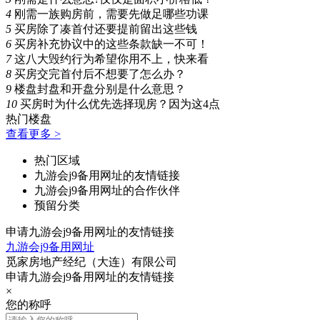
4
刚需一族购房前，需要先做足哪些功课
5
买房除了凑首付还要提前留出这些钱
6
买房补充协议中的这些条款缺一不可！
7
这八大毁约行为希望你用不上，快来看
8
买房交完首付后不想要了怎么办？
9
楼盘封盘和开盘分别是什么意思？
10
买房时为什么优先选择现房？因为这4点
热门楼盘
查看更多 >
热门区域
九游会j9备用网址的友情链接
九游会j9备用网址的合作伙伴
预留分类
申请九游会j9备用网址的友情链接
九游会j9备用网址
觅家房地产经纪（大连）有限公司
申请九游会j9备用网址的友情链接
×
您的称呼