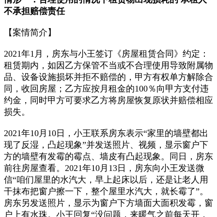
不承担赔偿责任
【案情简介】
2021年1月，房东与小王签订《房屋租赁合同》约定：
租赁期内，如因乙方保管不当或不合理使用导致附属物
品、设备设施损坏并拒不赔偿的，甲方有权单方解除合
同，收回房屋；乙方应按月租金的100％向甲方支付违
约金，同时甲方可要求乙方将房屋恢复原状并赔偿相应
损失。
2021年10月10日，小王联系房东表示“家里的墙壁都出
现了反湿，凸起现象”并发送照片、视频，显示窗户下
方的墙壁有发霉的霉点、墙皮有凸起现象。同日，房东
前往房屋查看。2021年10月13日，房东向小王发送微
信“咱们屋里的水汽大，早上起床以后，还是让老人用
干抹布把窗户擦一下，整个屋里水汽大，就长霉了”。
房东另发送照片，显示为窗户下方墙面大面积发霉，窗
户上有水珠。小王回复“没问题，来暖气之前每天开，