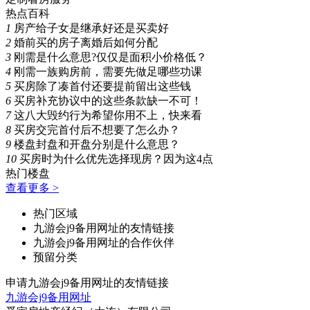
热点百科
1
房产给子女是继承好还是买卖好
2
婚前买的房子离婚后如何分配
3
刚需是什么意思?仅仅是面积小价格低？
4
刚需一族购房前，需要先做足哪些功课
5
买房除了凑首付还要提前留出这些钱
6
买房补充协议中的这些条款缺一不可！
7
这八大毁约行为希望你用不上，快来看
8
买房交完首付后不想要了怎么办？
9
楼盘封盘和开盘分别是什么意思？
10
买房时为什么优先选择现房？因为这4点
热门楼盘
查看更多 >
热门区域
九游会j9备用网址的友情链接
九游会j9备用网址的合作伙伴
预留分类
申请九游会j9备用网址的友情链接
九游会j9备用网址