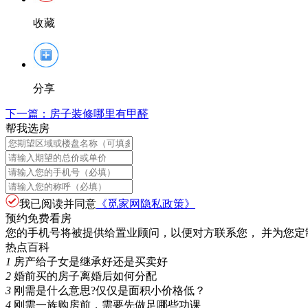
收藏
分享
下一篇：
房子装修哪里有甲醛
帮我选房
我已阅读并同意
《觅家网隐私政策》
预约免费看房
您的手机号将被提供给置业顾问，以便对方联系您， 并为您定
热点百科
1
房产给子女是继承好还是买卖好
2
婚前买的房子离婚后如何分配
3
刚需是什么意思?仅仅是面积小价格低？
4
刚需一族购房前，需要先做足哪些功课