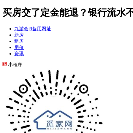
买房交了定金能退？银行流水不
九游会j9备用网址
新房
租房
房价
资讯
小程序