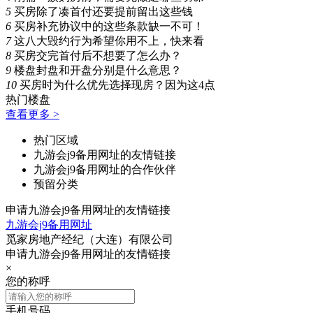
5
买房除了凑首付还要提前留出这些钱
6
买房补充协议中的这些条款缺一不可！
7
这八大毁约行为希望你用不上，快来看
8
买房交完首付后不想要了怎么办？
9
楼盘封盘和开盘分别是什么意思？
10
买房时为什么优先选择现房？因为这4点
热门楼盘
查看更多 >
热门区域
九游会j9备用网址的友情链接
九游会j9备用网址的合作伙伴
预留分类
申请九游会j9备用网址的友情链接
九游会j9备用网址
觅家房地产经纪（大连）有限公司
申请九游会j9备用网址的友情链接
×
您的称呼
手机号码