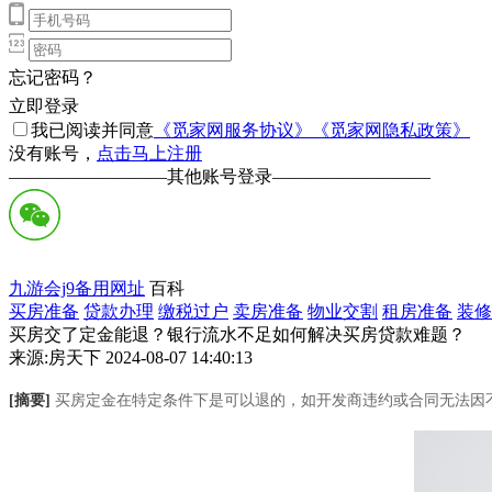
忘记密码？
立即登录
我已阅读并同意
《觅家网服务协议》
《觅家网隐私政策》
没有账号，
点击马上注册
—————————
其他账号登录
—————————
九游会j9备用网址
百科
买房准备
贷款办理
缴税过户
卖房准备
物业交割
租房准备
装修
买房交了定金能退？银行流水不足如何解决买房贷款难题？
来源:房天下 2024-08-07 14:40:13
[摘要]
买房定金在特定条件下是可以退的，如开发商违约或合同无法因