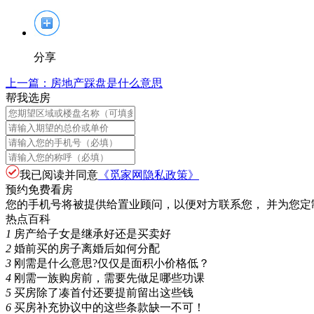
分享
上一篇：
房地产踩盘是什么意思
帮我选房
我已阅读并同意
《觅家网隐私政策》
预约免费看房
您的手机号将被提供给置业顾问，以便对方联系您， 并为您定
热点百科
1
房产给子女是继承好还是买卖好
2
婚前买的房子离婚后如何分配
3
刚需是什么意思?仅仅是面积小价格低？
4
刚需一族购房前，需要先做足哪些功课
5
买房除了凑首付还要提前留出这些钱
6
买房补充协议中的这些条款缺一不可！