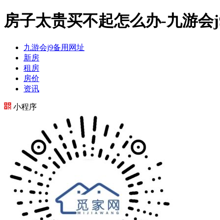
房子太贵买不起怎么办-九游会j
九游会j9备用网址
新房
租房
房价
资讯
小程序