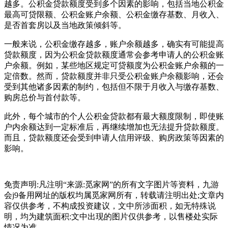
越多。公积金贷款额度受到多个因素的影响，包括当地公积金
最高可贷限额、公积金账户余额、公积金缴存基数、月收入、
是否首套房以及当地政策倾斜等。
一般来说，公积金缴存越多，账户余额越多，确实有可能提高
贷款额度，因为公积金贷款额度通常会参考申请人的公积金账
户余额。例如，某些地区规定可贷额度为公积金账户余额的一
定倍数。然而，贷款额度并非只受公积金账户余额影响，还会
受到其他诸多因素的制约，包括但不限于月收入与缴存基数、
购房总价与首付款等。
此外，每个城市的个人公积金贷款都有最大额度限制，即使账
户内余额达到一定标准后，再继续增加也无法提升贷款额度。
而且，贷款额度还会受到申请人信用评级、购房政策等因素的
影响。‌
免责声明:凡注明“来源:觅家网”的所有文字图片等资料，九游
会j9备用网址的版权均属觅家网所有，转载请注明出处;文章内
容仅供参考，不构成投资建议，文中所涉面积，如无特殊说
明，均为建筑面积:文中出现的图片仅供参考，以售楼处实际
情况为准。