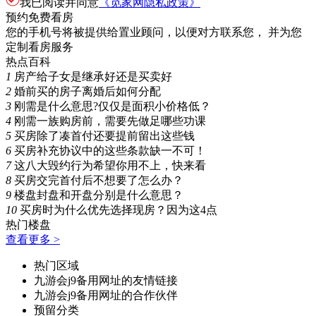
我已阅读并同意
《觅家网隐私政策》
预约免费看房
您的手机号将被提供给置业顾问，以便对方联系您， 并为您
定制看房服务
热点百科
1
房产给子女是继承好还是买卖好
2
婚前买的房子离婚后如何分配
3
刚需是什么意思?仅仅是面积小价格低？
4
刚需一族购房前，需要先做足哪些功课
5
买房除了凑首付还要提前留出这些钱
6
买房补充协议中的这些条款缺一不可！
7
这八大毁约行为希望你用不上，快来看
8
买房交完首付后不想要了怎么办？
9
楼盘封盘和开盘分别是什么意思？
10
买房时为什么优先选择现房？因为这4点
热门楼盘
查看更多 >
热门区域
九游会j9备用网址的友情链接
九游会j9备用网址的合作伙伴
预留分类