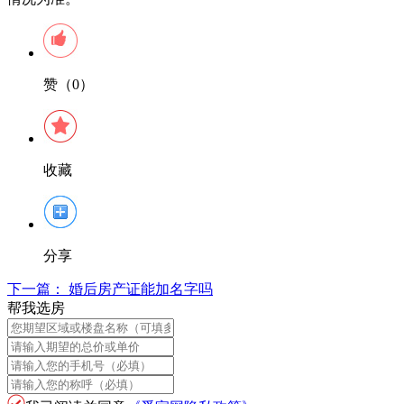
赞（0）
收藏
分享
下一篇：
婚后房产证能加名字吗
帮我选房