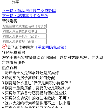
分享
上一篇：
商品房可以二次贷款吗
下一篇：
容积率是怎么算的
帮我选房
我已阅读并同意
《觅家网隐私政策》
预约免费看房
您的手机号将被提供给置业顾问，以便对方联系您， 并为您
定制看房服务
热点百科
1
房产给子女是继承好还是买卖好
2
婚前买的房子离婚后如何分配
3
刚需是什么意思?仅仅是面积小价格低？
4
刚需一族购房前，需要先做足哪些功课
5
买房除了凑首付还要提前留出这些钱
6
买房补充协议中的这些条款缺一不可！
7
这八大毁约行为希望你用不上，快来看