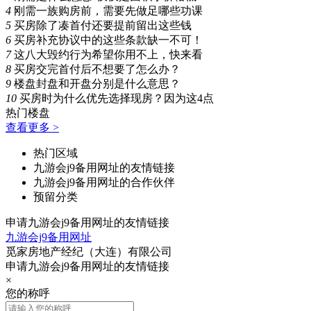
4
刚需一族购房前，需要先做足哪些功课
5
买房除了凑首付还要提前留出这些钱
6
买房补充协议中的这些条款缺一不可！
7
这八大毁约行为希望你用不上，快来看
8
买房交完首付后不想要了怎么办？
9
楼盘封盘和开盘分别是什么意思？
10
买房时为什么优先选择现房？因为这4点
热门楼盘
查看更多 >
热门区域
九游会j9备用网址的友情链接
九游会j9备用网址的合作伙伴
预留分类
申请九游会j9备用网址的友情链接
九游会j9备用网址
觅家房地产经纪（大连）有限公司
申请九游会j9备用网址的友情链接
×
您的称呼