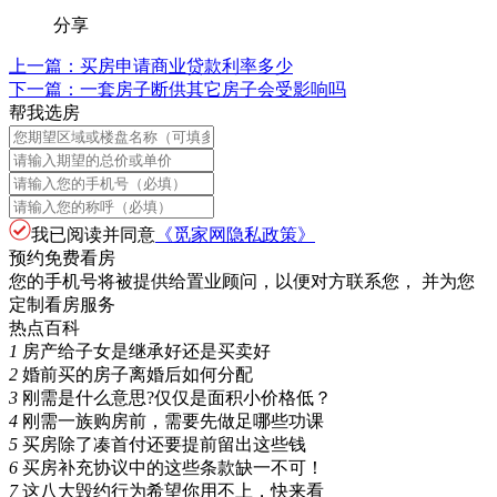
分享
上一篇：
买房申请商业贷款利率多少
下一篇：
一套房子断供其它房子会受影响吗
帮我选房
我已阅读并同意
《觅家网隐私政策》
预约免费看房
您的手机号将被提供给置业顾问，以便对方联系您， 并为您
定制看房服务
热点百科
1
房产给子女是继承好还是买卖好
2
婚前买的房子离婚后如何分配
3
刚需是什么意思?仅仅是面积小价格低？
4
刚需一族购房前，需要先做足哪些功课
5
买房除了凑首付还要提前留出这些钱
6
买房补充协议中的这些条款缺一不可！
7
这八大毁约行为希望你用不上，快来看