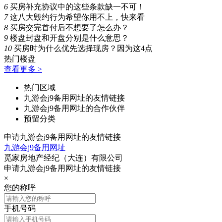
6
买房补充协议中的这些条款缺一不可！
7
这八大毁约行为希望你用不上，快来看
8
买房交完首付后不想要了怎么办？
9
楼盘封盘和开盘分别是什么意思？
10
买房时为什么优先选择现房？因为这4点
热门楼盘
查看更多 >
热门区域
九游会j9备用网址的友情链接
九游会j9备用网址的合作伙伴
预留分类
申请九游会j9备用网址的友情链接
九游会j9备用网址
觅家房地产经纪（大连）有限公司
申请九游会j9备用网址的友情链接
×
您的称呼
手机号码