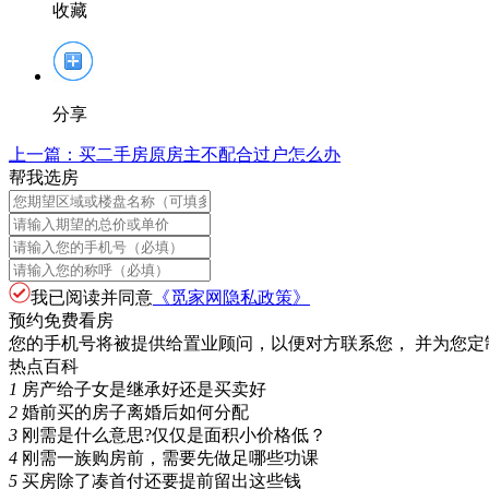
收藏
分享
上一篇：
买二手房原房主不配合过户怎么办
帮我选房
我已阅读并同意
《觅家网隐私政策》
预约免费看房
您的手机号将被提供给置业顾问，以便对方联系您， 并为您定
热点百科
1
房产给子女是继承好还是买卖好
2
婚前买的房子离婚后如何分配
3
刚需是什么意思?仅仅是面积小价格低？
4
刚需一族购房前，需要先做足哪些功课
5
买房除了凑首付还要提前留出这些钱