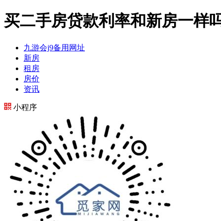
买二手房贷款利率和新房一样吗
九游会j9备用网址
新房
租房
房价
资讯
小程序