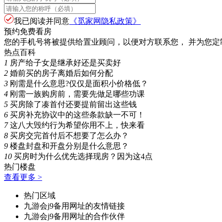
我已阅读并同意
《觅家网隐私政策》
预约免费看房
您的手机号将被提供给置业顾问，以便对方联系您， 并为您定
热点百科
1
房产给子女是继承好还是买卖好
2
婚前买的房子离婚后如何分配
3
刚需是什么意思?仅仅是面积小价格低？
4
刚需一族购房前，需要先做足哪些功课
5
买房除了凑首付还要提前留出这些钱
6
买房补充协议中的这些条款缺一不可！
7
这八大毁约行为希望你用不上，快来看
8
买房交完首付后不想要了怎么办？
9
楼盘封盘和开盘分别是什么意思？
10
买房时为什么优先选择现房？因为这4点
热门楼盘
查看更多 >
热门区域
九游会j9备用网址的友情链接
九游会j9备用网址的合作伙伴