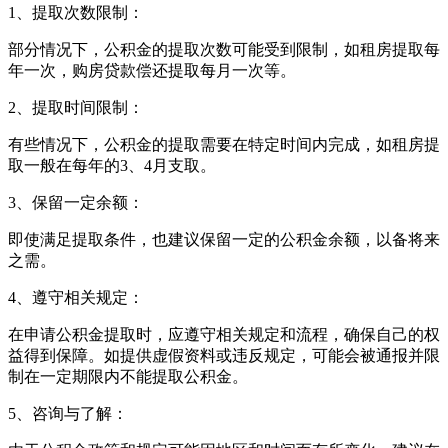
1、提取次数限制：
部分情况下，公积金的提取次数可能受到限制，如租房提取每
年一次，购房贷款偿还提取每月一次等。
2、提取时间限制：
有些情况下，公积金的提取需要在特定时间内完成，如租房提
取一般在每年的3、4月支取。
3、保留一定余额：
即使满足提取条件，也建议保留一定的公积金余额，以备将来
之需。
4、遵守相关规定：
在申请公积金提取时，应遵守相关规定和流程，确保自己的权
益得到保障。如提供虚假资料或违反规定，可能会被通报并限
制在一定期限内不能提取公积金。
5、咨询与了解：