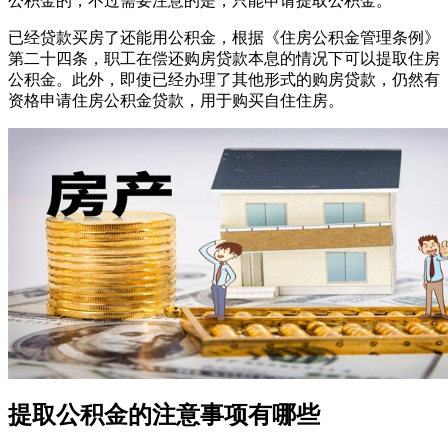
公积金的，不过需要注意的是，只能申请提取公积金。
已经贷款买房了还能用公积金，根据《住房公积金管理条例》
第二十四条，职工在偿还购房贷款本息的情况下可以提取住房
公积金。此外，即使已经办理了其他形式的购房贷款，仍然有
资格申请住房公积金贷款，用于购买自住住房。
提取公积金的注意事项有哪些