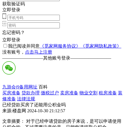
获取验证码
立即登录
忘记密码？
立即登录
我已阅读并同意
《觅家网服务协议》
《觅家网隐私政策》
没有账号，
点击马上注册
—————————
其他账号登录
—————————
九游会j9备用网址
百科
买房准备
贷款办理
缴税过户
卖房准备
物业交割
租房准备
装
修准备
法律法规
已经贷款买房了还能用公积金吗
来源:楼盘网 2024-10-30 21:12:57
文章摘要： 对于已经申请贷款的房子来说，是可以申请使用