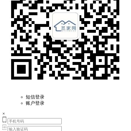
短信登录
账户登录
×