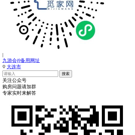
|
九游会j9备用网址
大连市
关注公众号
购房问题请加群
专家实时来解答