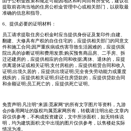
由于公积金政策和规定可能因地区和时间而有所变化，建议在
提取前咨询当地的住房公积金管理中心或相关部门，以获取最
准确的信息和指导。
6、提供必要的证明材料：
员工请求提取住房公积金时应当提供身份证及复印件;自建、
翻建、大修具有产权的自住住宅的，应提供相关部门的同意文
件和施工合同;因严重疾病或伤害导致生活困难的，应提供医
院出具的诊断证明和费用发票;购买预售商品房、二手房、拆
迁还建房的，应提供相应的合同和收据;离休、退休的，应提
供离退休证或相关证明;支付房租的，应提供租赁合同和收入
证明;出境久居的，应提供出境证明;完全丧失劳动能力或重度
残疾的，应提供相关证明;归还住房贷款的，应提供贷款合同
和余额证明;员工死亡的，应提供死亡证明。
免责声明:凡注明“来源:觅家网”的所有文字图片等资料，九游
会j9备用网址的版权均属觅家网所有，转载请注明出处;文章内
容仅供参考，不构成投资建议，文中所涉面积，如无特殊说
明，均为建筑面积:文中出现的图片仅供参考，以售楼处实际
情况为准。