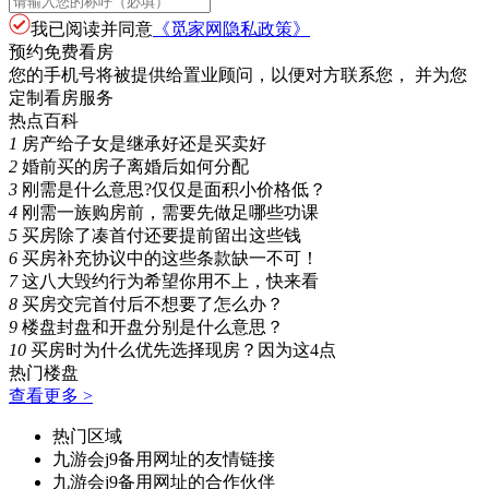
我已阅读并同意
《觅家网隐私政策》
预约免费看房
您的手机号将被提供给置业顾问，以便对方联系您， 并为您
定制看房服务
热点百科
1
房产给子女是继承好还是买卖好
2
婚前买的房子离婚后如何分配
3
刚需是什么意思?仅仅是面积小价格低？
4
刚需一族购房前，需要先做足哪些功课
5
买房除了凑首付还要提前留出这些钱
6
买房补充协议中的这些条款缺一不可！
7
这八大毁约行为希望你用不上，快来看
8
买房交完首付后不想要了怎么办？
9
楼盘封盘和开盘分别是什么意思？
10
买房时为什么优先选择现房？因为这4点
热门楼盘
查看更多 >
热门区域
九游会j9备用网址的友情链接
九游会j9备用网址的合作伙伴