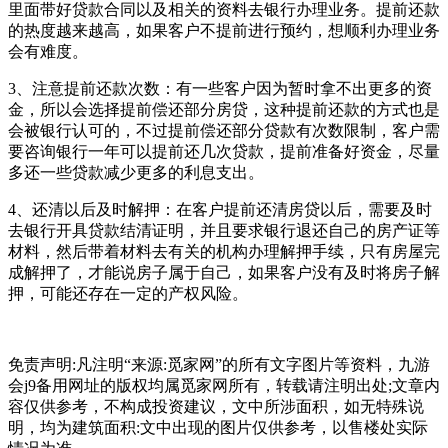
里面带好贷款合同以及相关的资料去银行办理业务。提前还款
的热度越来越高，如果客户不提前进行预约，想顺利办理业务
会有难度。
3、注意提前还款次数：有一些客户因为暂时拿不出更多的资
金，所以会选择提前偿还部分房贷，这种提前还款的方式也是
会被银行认可的，不过提前偿还部分贷款有次数限制，客户需
要咨询银行一年可以提前还几次贷款，提前准备好资金，尽量
多还一些贷款减少更多的利息支出。
4、还清以后及时解押：在客户提前还清房贷以后，需要及时
去银行开具贷款结清证明，并且要求银行退还自己的房产证等
材料，然后带着材料去有关的机构办理解押手续，只有房屋完
成解押了，才能说房子属于自己，如果客户没有及时将房子解
押，可能还存在一定的产权风险。
免责声明:凡注明“来源:觅家网”的所有文字图片等资料，九游
会j9备用网址的版权均属觅家网所有，转载请注明出处;文章内
容仅供参考，不构成投资建议，文中所涉面积，如无特殊说
明，均为建筑面积:文中出现的图片仅供参考，以售楼处实际