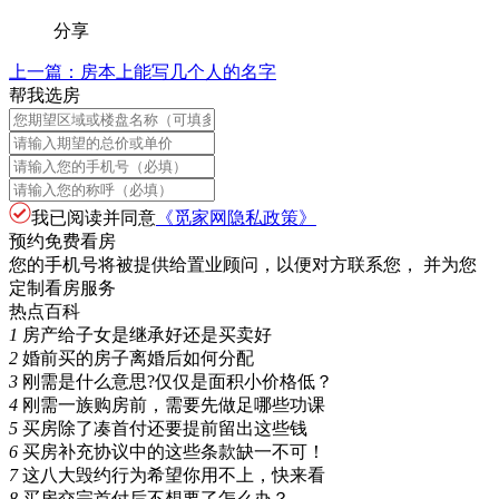
分享
上一篇：
房本上能写几个人的名字
帮我选房
我已阅读并同意
《觅家网隐私政策》
预约免费看房
您的手机号将被提供给置业顾问，以便对方联系您， 并为您
定制看房服务
热点百科
1
房产给子女是继承好还是买卖好
2
婚前买的房子离婚后如何分配
3
刚需是什么意思?仅仅是面积小价格低？
4
刚需一族购房前，需要先做足哪些功课
5
买房除了凑首付还要提前留出这些钱
6
买房补充协议中的这些条款缺一不可！
7
这八大毁约行为希望你用不上，快来看
8
买房交完首付后不想要了怎么办？