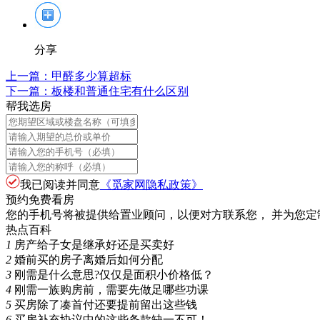
分享
上一篇：
甲醛多少算超标
下一篇：
板楼和普通住宅有什么区别
帮我选房
我已阅读并同意
《觅家网隐私政策》
预约免费看房
您的手机号将被提供给置业顾问，以便对方联系您， 并为您定
热点百科
1
房产给子女是继承好还是买卖好
2
婚前买的房子离婚后如何分配
3
刚需是什么意思?仅仅是面积小价格低？
4
刚需一族购房前，需要先做足哪些功课
5
买房除了凑首付还要提前留出这些钱
6
买房补充协议中的这些条款缺一不可！