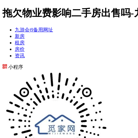
拖欠物业费影响二手房出售吗-
九游会j9备用网址
新房
租房
房价
资讯
小程序