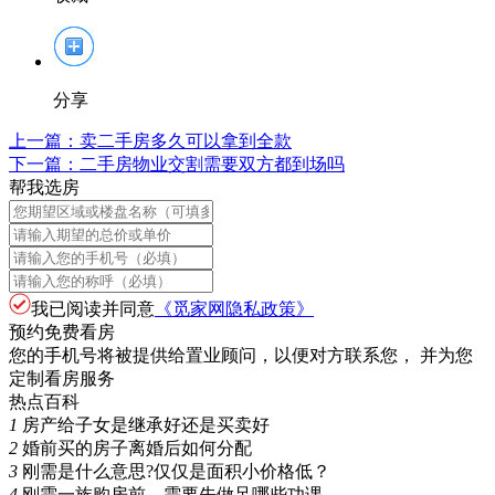
分享
上一篇：
卖二手房多久可以拿到全款
下一篇：
二手房物业交割需要双方都到场吗
帮我选房
我已阅读并同意
《觅家网隐私政策》
预约免费看房
您的手机号将被提供给置业顾问，以便对方联系您， 并为您
定制看房服务
热点百科
1
房产给子女是继承好还是买卖好
2
婚前买的房子离婚后如何分配
3
刚需是什么意思?仅仅是面积小价格低？
4
刚需一族购房前，需要先做足哪些功课